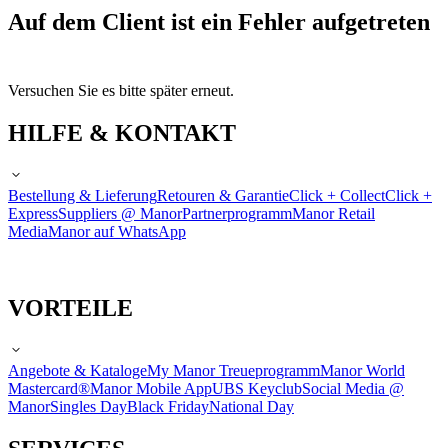
Auf dem Client ist ein Fehler aufgetreten
Versuchen Sie es bitte später erneut.
HILFE & KONTAKT
Bestellung & Lieferung
Retouren & Garantie
Click + Collect
Click +
Express
Suppliers @ Manor
Partnerprogramm
Manor Retail
Media
Manor auf WhatsApp
VORTEILE
Angebote & Kataloge
My Manor Treueprogramm
Manor World
Mastercard®
Manor Mobile App
UBS Keyclub
Social Media @
Manor
Singles Day
Black Friday
National Day