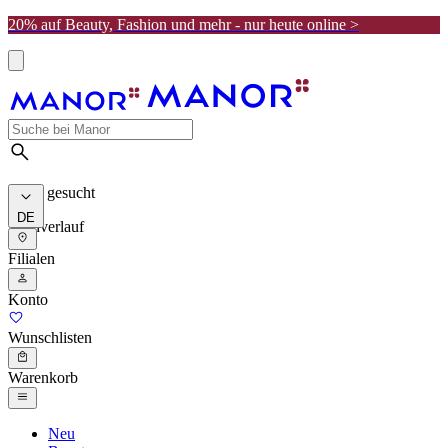
20% auf Beauty, Fashion und mehr - nur heute online >
Meist gesucht
DE
Suchverlauf
Filialen
Konto
Wunschlisten
Warenkorb
Neu