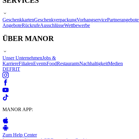
SERVICES
Geschenkkarten
Geschenkverpackung
Vorhangservice
Partnerangebote
Angebote
Rückrufe
Ausschlüsse
Wettbewerbe
ÜBER MANOR
Unser Unternehmen
Jobs &
Karriere
Filialen
Events
Food
Restaurants
Nachhaltigkeit
Medien
DE
FR
IT
MANOR APP:
Zum Help Center