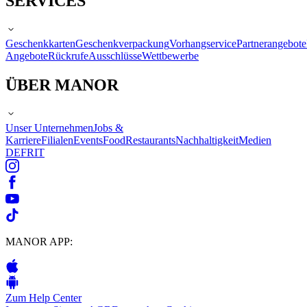
SERVICES
Geschenkkarten
Geschenkverpackung
Vorhangservice
Partnerangebote
Angebote
Rückrufe
Ausschlüsse
Wettbewerbe
ÜBER MANOR
Unser Unternehmen
Jobs &
Karriere
Filialen
Events
Food
Restaurants
Nachhaltigkeit
Medien
DE
FR
IT
MANOR APP:
Zum Help Center