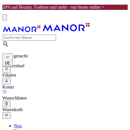
20% auf Beauty, Fashion und mehr - nur heute online >
Meist gesucht
DE
Suchverlauf
Filialen
Konto
Wunschlisten
Warenkorb
Neu