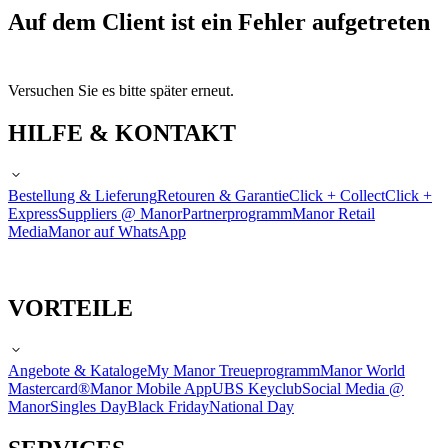
Auf dem Client ist ein Fehler aufgetreten
Versuchen Sie es bitte später erneut.
HILFE & KONTAKT
Bestellung & Lieferung
Retouren & Garantie
Click + Collect
Click +
Express
Suppliers @ Manor
Partnerprogramm
Manor Retail
Media
Manor auf WhatsApp
VORTEILE
Angebote & Kataloge
My Manor Treueprogramm
Manor World
Mastercard®
Manor Mobile App
UBS Keyclub
Social Media @
Manor
Singles Day
Black Friday
National Day