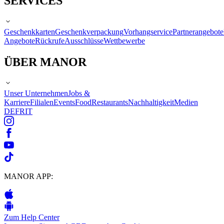
SERVICES
Geschenkkarten
Geschenkverpackung
Vorhangservice
Partnerangebote
Angebote
Rückrufe
Ausschlüsse
Wettbewerbe
ÜBER MANOR
Unser Unternehmen
Jobs &
Karriere
Filialen
Events
Food
Restaurants
Nachhaltigkeit
Medien
DE
FR
IT
MANOR APP:
Zum Help Center