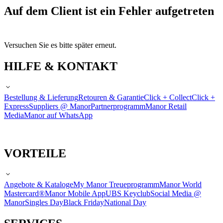
Auf dem Client ist ein Fehler aufgetreten
Versuchen Sie es bitte später erneut.
HILFE & KONTAKT
Bestellung & Lieferung
Retouren & Garantie
Click + Collect
Click +
Express
Suppliers @ Manor
Partnerprogramm
Manor Retail
Media
Manor auf WhatsApp
VORTEILE
Angebote & Kataloge
My Manor Treueprogramm
Manor World
Mastercard®
Manor Mobile App
UBS Keyclub
Social Media @
Manor
Singles Day
Black Friday
National Day