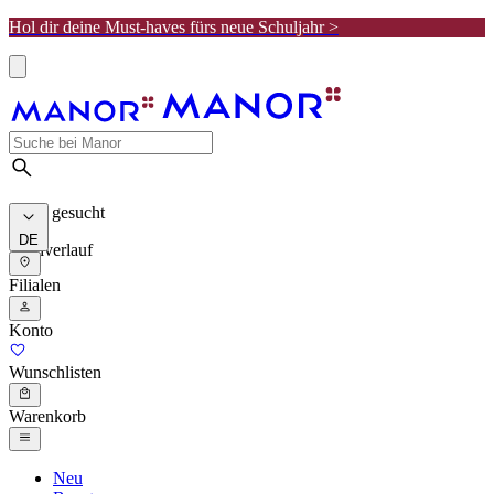
Hol dir deine Must-haves fürs neue Schuljahr >
Meist gesucht
DE
Suchverlauf
Filialen
Konto
Wunschlisten
Warenkorb
Neu