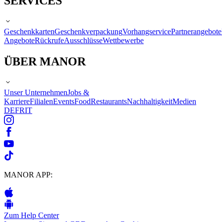
SERVICES
Geschenkkarten
Geschenkverpackung
Vorhangservice
Partnerangebote
Angebote
Rückrufe
Ausschlüsse
Wettbewerbe
ÜBER MANOR
Unser Unternehmen
Jobs &
Karriere
Filialen
Events
Food
Restaurants
Nachhaltigkeit
Medien
DE
FR
IT
MANOR APP:
Zum Help Center