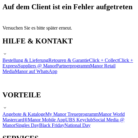
Auf dem Client ist ein Fehler aufgetreten
Versuchen Sie es bitte später erneut.
HILFE & KONTAKT
Bestellung & Lieferung
Retouren & Garantie
Click + Collect
Click +
Express
Suppliers @ Manor
Partnerprogramm
Manor Retail
Media
Manor auf WhatsApp
VORTEILE
Angebote & Kataloge
My Manor Treueprogramm
Manor World
Mastercard®
Manor Mobile App
UBS Keyclub
Social Media @
Manor
Singles Day
Black Friday
National Day