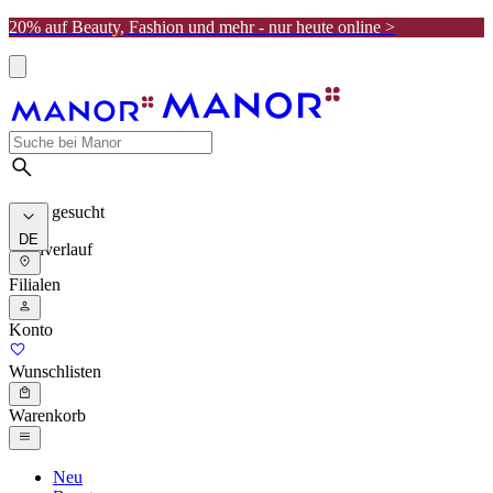
20% auf Beauty, Fashion und mehr - nur heute online >
Meist gesucht
DE
Suchverlauf
Filialen
Konto
Wunschlisten
Warenkorb
Neu