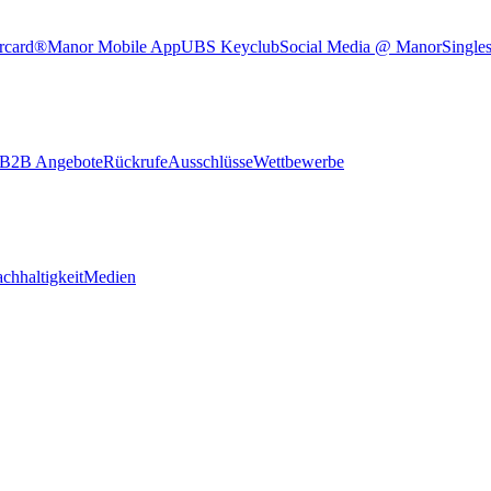
rcard®
Manor Mobile App
UBS Keyclub
Social Media @ Manor
Single
B2B Angebote
Rückrufe
Ausschlüsse
Wettbewerbe
chhaltigkeit
Medien