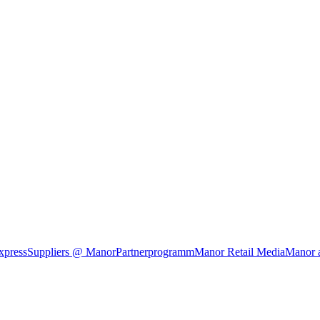
xpress
Suppliers @ Manor
Partnerprogramm
Manor Retail Media
Manor 