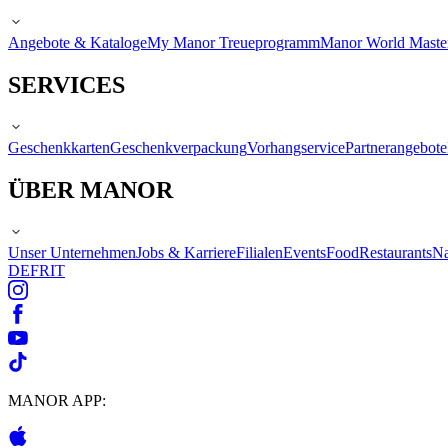
Angebote & Kataloge
My Manor Treueprogramm
Manor World Maste
SERVICES
Geschenkkarten
Geschenkverpackung
Vorhangservice
Partnerangebote
ÜBER MANOR
Unser Unternehmen
Jobs & Karriere
Filialen
Events
Food
Restaurants
Na
DE
FR
IT
MANOR APP: