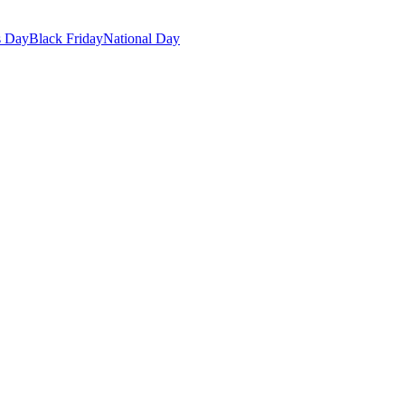
s Day
Black Friday
National Day