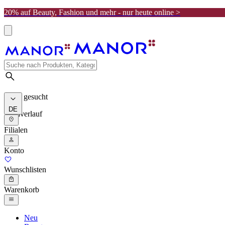
20% auf Beauty, Fashion und mehr - nur heute online >
Meist gesucht
DE
Suchverlauf
Filialen
Konto
Wunschlisten
Warenkorb
Neu