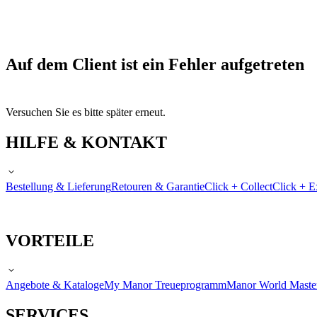
Auf dem Client ist ein Fehler aufgetreten
Versuchen Sie es bitte später erneut.
HILFE & KONTAKT
Bestellung & Lieferung
Retouren & Garantie
Click + Collect
Click + E
VORTEILE
Angebote & Kataloge
My Manor Treueprogramm
Manor World Maste
SERVICES