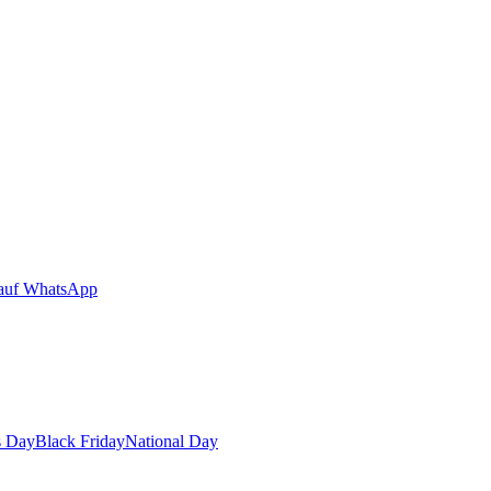
auf WhatsApp
s Day
Black Friday
National Day