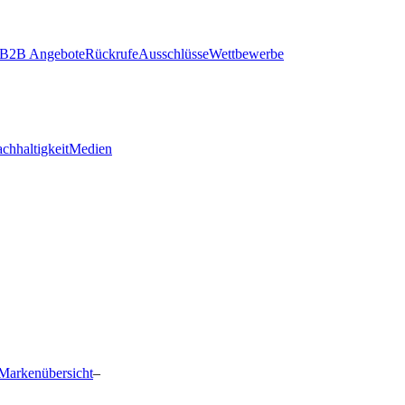
B2B Angebote
Rückrufe
Ausschlüsse
Wettbewerbe
chhaltigkeit
Medien
Markenübersicht
–