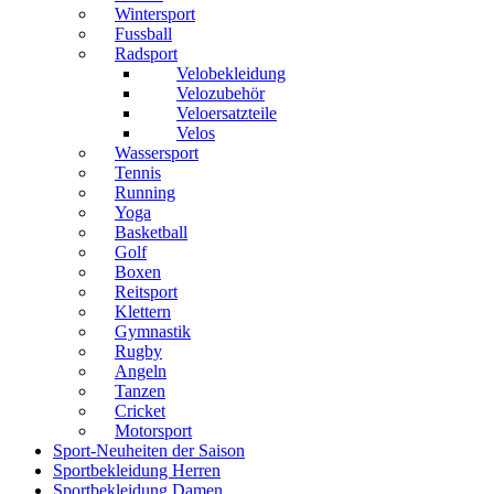
Wintersport
Fussball
Radsport
Velobekleidung
Velozubehör
Veloersatzteile
Velos
Wassersport
Tennis
Running
Yoga
Basketball
Golf
Boxen
Reitsport
Klettern
Gymnastik
Rugby
Angeln
Tanzen
Cricket
Motorsport
Sport-Neuheiten der Saison
Sportbekleidung Herren
Sportbekleidung Damen