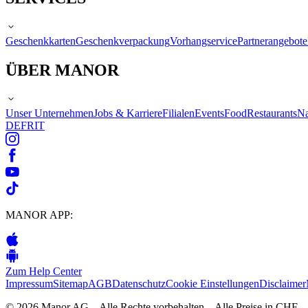
Geschenkkarten
Geschenkverpackung
Vorhangservice
Partnerangebote
ÜBER MANOR
Unser Unternehmen
Jobs & Karriere
Filialen
Events
Food
Restaurants
Na
DE
FR
IT
MANOR APP:
Zum Help Center
Impressum
Sitemap
AGB
Datenschutz
Cookie Einstellungen
Disclaimer
© 2026 Manor AG – Alle Rechte vorbehalten – Alle Preise in CHF