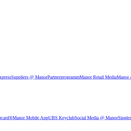
xpress
Suppliers @ Manor
Partnerprogramm
Manor Retail Media
Manor 
rcard®
Manor Mobile App
UBS Keyclub
Social Media @ Manor
Single