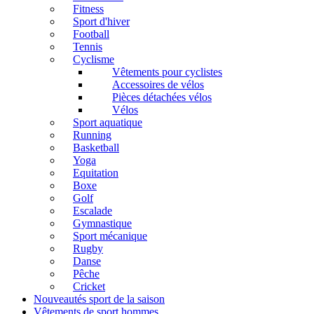
Fitness
Sport d'hiver
Football
Tennis
Cyclisme
Vêtements pour cyclistes
Accessoires de vélos
Pièces détachées vélos
Vélos
Sport aquatique
Running
Basketball
Yoga
Equitation
Boxe
Golf
Escalade
Gymnastique
Sport mécanique
Rugby
Danse
Pêche
Cricket
Nouveautés sport de la saison
Vêtements de sport hommes