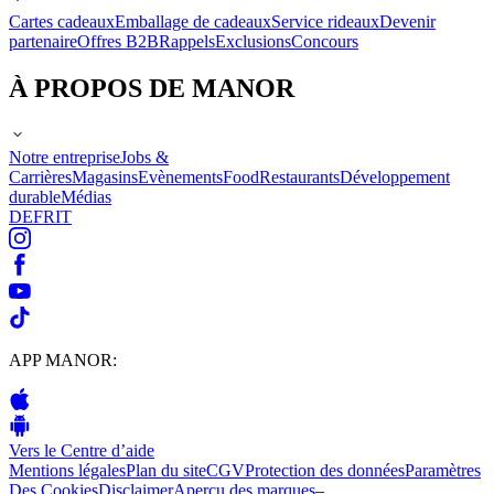
Cartes cadeaux
Emballage de cadeaux
Service rideaux
Devenir
partenaire
Offres B2B
Rappels
Exclusions
Concours
À PROPOS DE MANOR
Notre entreprise
Jobs &
Carrières
Magasins
Evènements
Food
Restaurants
Développement
durable
Médias
DE
FR
IT
APP MANOR:
Vers le Centre d’aide
Mentions légales
Plan du site
CGV
Protection des données
Paramètres
Des Cookies
Disclaimer
Aperçu des marques
–