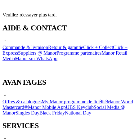
Veuillez réessayer plus tard.
AIDE & CONTACT
Commande & livraison
Retour & garantie
Click + Collect
Click +
Express
Suppliers @ Manor
Programme partenaires
Manor Retail
Media
Manor sur WhatsApp
AVANTAGES
Offres & catalogues
My Manor programme de fidélité
Manor World
Mastercard®
Manor Mobile App
UBS Keyclub
Social Media @
Manor
Singles Day
Black Friday
National Day
SERVICES