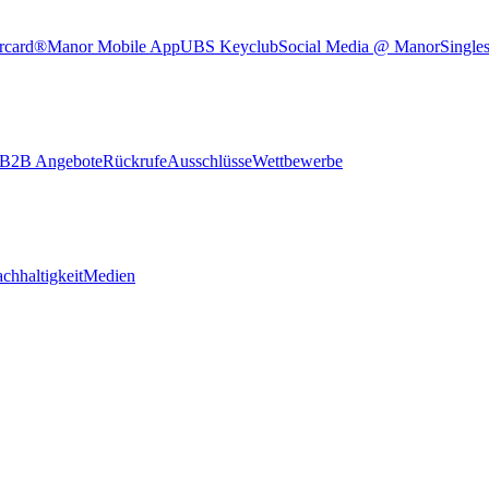
rcard®
Manor Mobile App
UBS Keyclub
Social Media @ Manor
Single
B2B Angebote
Rückrufe
Ausschlüsse
Wettbewerbe
chhaltigkeit
Medien