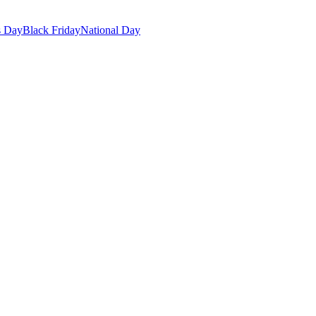
s Day
Black Friday
National Day