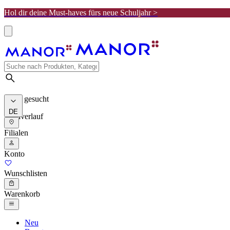
Hol dir deine Must-haves fürs neue Schuljahr >
Meist gesucht
DE
Suchverlauf
Filialen
Konto
Wunschlisten
Warenkorb
Neu