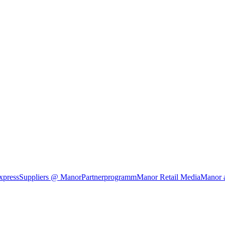
xpress
Suppliers @ Manor
Partnerprogramm
Manor Retail Media
Manor 