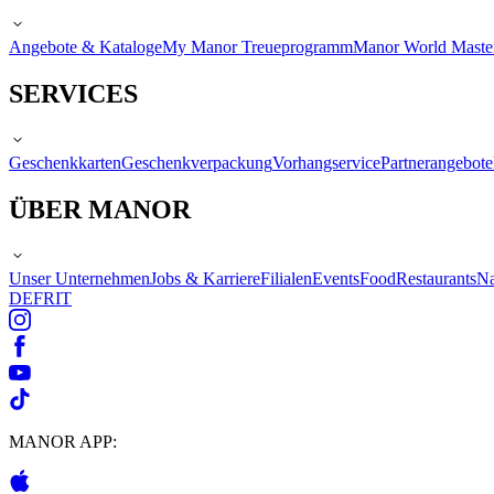
Angebote & Kataloge
My Manor Treueprogramm
Manor World Maste
SERVICES
Geschenkkarten
Geschenkverpackung
Vorhangservice
Partnerangebote
ÜBER MANOR
Unser Unternehmen
Jobs & Karriere
Filialen
Events
Food
Restaurants
Na
DE
FR
IT
MANOR APP: