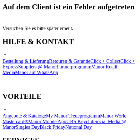
Auf dem Client ist ein Fehler aufgetreten
Versuchen Sie es bitte später erneut.
HILFE & KONTAKT
Bestellung & Lieferung
Retouren & Garantie
Click + Collect
Click +
Express
Suppliers @ Manor
Partnerprogramm
Manor Retail
Media
Manor auf WhatsApp
VORTEILE
Angebote & Kataloge
My Manor Treueprogramm
Manor World
Mastercard®
Manor Mobile App
UBS Keyclub
Social Media @
Manor
Singles Day
Black Friday
National Day