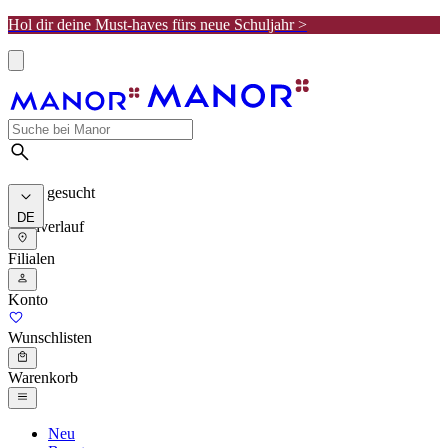
Hol dir deine Must-haves fürs neue Schuljahr >
Meist gesucht
DE
Suchverlauf
Filialen
Konto
Wunschlisten
Warenkorb
Neu