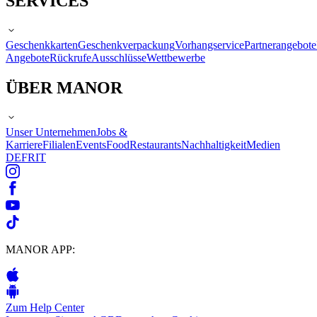
SERVICES
Geschenkkarten
Geschenkverpackung
Vorhangservice
Partnerangebote
Angebote
Rückrufe
Ausschlüsse
Wettbewerbe
ÜBER MANOR
Unser Unternehmen
Jobs &
Karriere
Filialen
Events
Food
Restaurants
Nachhaltigkeit
Medien
DE
FR
IT
MANOR APP:
Zum Help Center