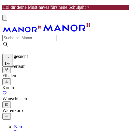
Hol dir deine Must-haves fürs neue Schuljahr >
Meist gesucht
DE
Suchverlauf
Filialen
Konto
Wunschlisten
Warenkorb
Neu