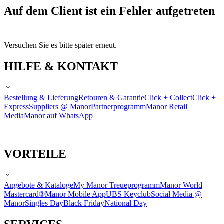
Auf dem Client ist ein Fehler aufgetreten
Versuchen Sie es bitte später erneut.
HILFE & KONTAKT
Bestellung & Lieferung
Retouren & Garantie
Click + Collect
Click +
Express
Suppliers @ Manor
Partnerprogramm
Manor Retail
Media
Manor auf WhatsApp
VORTEILE
Angebote & Kataloge
My Manor Treueprogramm
Manor World
Mastercard®
Manor Mobile App
UBS Keyclub
Social Media @
Manor
Singles Day
Black Friday
National Day