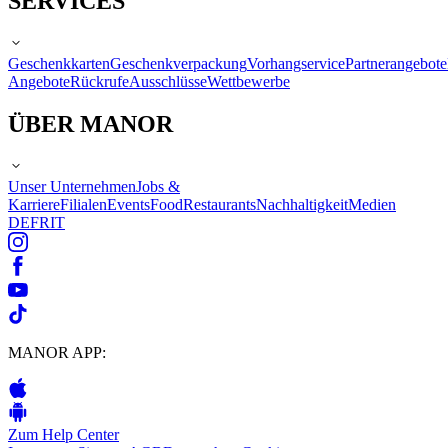
SERVICES
Geschenkkarten
Geschenkverpackung
Vorhangservice
Partnerangebote
Angebote
Rückrufe
Ausschlüsse
Wettbewerbe
ÜBER MANOR
Unser Unternehmen
Jobs &
Karriere
Filialen
Events
Food
Restaurants
Nachhaltigkeit
Medien
DE
FR
IT
MANOR APP:
Zum Help Center