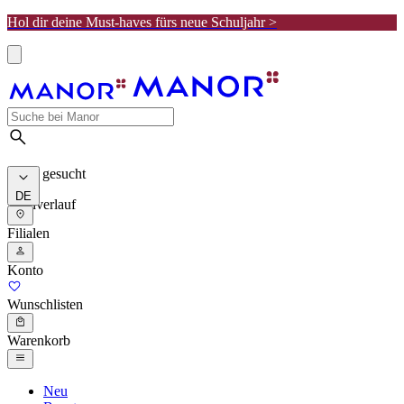
Hol dir deine Must-haves fürs neue Schuljahr >
Meist gesucht
DE
Suchverlauf
Filialen
Konto
Wunschlisten
Warenkorb
Neu