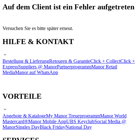
Auf dem Client ist ein Fehler aufgetreten
Versuchen Sie es bitte später erneut.
HILFE & KONTAKT
Bestellung & Lieferung
Retouren & Garantie
Click + Collect
Click +
Express
Suppliers @ Manor
Partnerprogramm
Manor Retail
Media
Manor auf WhatsApp
VORTEILE
Angebote & Kataloge
My Manor Treueprogramm
Manor World
Mastercard®
Manor Mobile App
UBS Keyclub
Social Media @
Manor
Singles Day
Black Friday
National Day