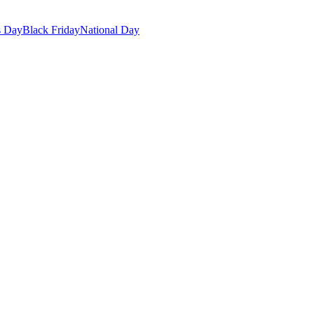
s Day
Black Friday
National Day