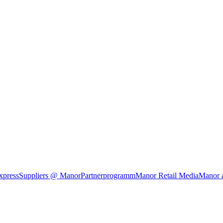
xpress
Suppliers @ Manor
Partnerprogramm
Manor Retail Media
Manor 