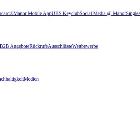
rcard®
Manor Mobile App
UBS Keyclub
Social Media @ Manor
Single
B2B Angebote
Rückrufe
Ausschlüsse
Wettbewerbe
chhaltigkeit
Medien