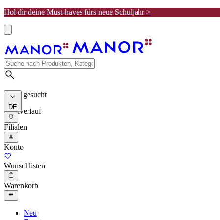
Hol dir deine Must-haves fürs neue Schuljahr >
Meist gesucht
DE
Suchverlauf
Filialen
Konto
Wunschlisten
Warenkorb
Neu