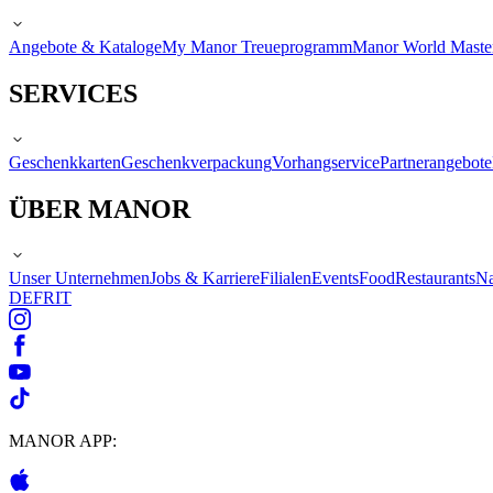
Angebote & Kataloge
My Manor Treueprogramm
Manor World Maste
SERVICES
Geschenkkarten
Geschenkverpackung
Vorhangservice
Partnerangebote
ÜBER MANOR
Unser Unternehmen
Jobs & Karriere
Filialen
Events
Food
Restaurants
Na
DE
FR
IT
MANOR APP: