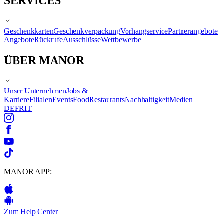
SERVICES
Geschenkkarten
Geschenkverpackung
Vorhangservice
Partnerangebote
Angebote
Rückrufe
Ausschlüsse
Wettbewerbe
ÜBER MANOR
Unser Unternehmen
Jobs &
Karriere
Filialen
Events
Food
Restaurants
Nachhaltigkeit
Medien
DE
FR
IT
MANOR APP:
Zum Help Center