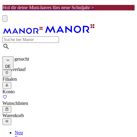
Hol dir deine Must-haves fürs neue Schuljahr >
Meist gesucht
DE
Suchverlauf
Filialen
Konto
Wunschlisten
Warenkorb
Neu