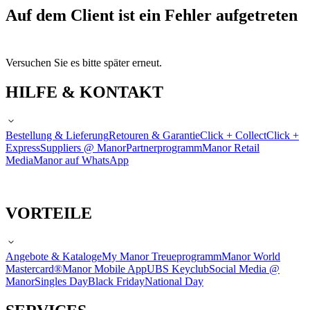
Auf dem Client ist ein Fehler aufgetreten
Versuchen Sie es bitte später erneut.
HILFE & KONTAKT
Bestellung & Lieferung
Retouren & Garantie
Click + Collect
Click +
Express
Suppliers @ Manor
Partnerprogramm
Manor Retail
Media
Manor auf WhatsApp
VORTEILE
Angebote & Kataloge
My Manor Treueprogramm
Manor World
Mastercard®
Manor Mobile App
UBS Keyclub
Social Media @
Manor
Singles Day
Black Friday
National Day