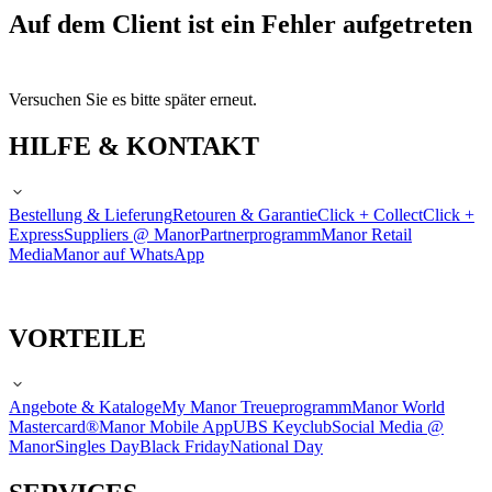
Auf dem Client ist ein Fehler aufgetreten
Versuchen Sie es bitte später erneut.
HILFE & KONTAKT
Bestellung & Lieferung
Retouren & Garantie
Click + Collect
Click +
Express
Suppliers @ Manor
Partnerprogramm
Manor Retail
Media
Manor auf WhatsApp
VORTEILE
Angebote & Kataloge
My Manor Treueprogramm
Manor World
Mastercard®
Manor Mobile App
UBS Keyclub
Social Media @
Manor
Singles Day
Black Friday
National Day