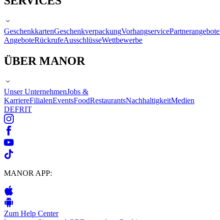
SERVICES
Geschenkkarten
Geschenkverpackung
Vorhangservice
Partnerangebote
Angebote
Rückrufe
Ausschlüsse
Wettbewerbe
ÜBER MANOR
Unser Unternehmen
Jobs &
Karriere
Filialen
Events
Food
Restaurants
Nachhaltigkeit
Medien
DE
FR
IT
MANOR APP:
Zum Help Center