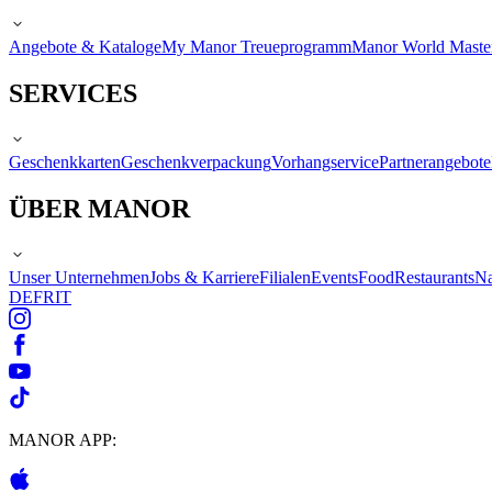
Angebote & Kataloge
My Manor Treueprogramm
Manor World Maste
SERVICES
Geschenkkarten
Geschenkverpackung
Vorhangservice
Partnerangebote
ÜBER MANOR
Unser Unternehmen
Jobs & Karriere
Filialen
Events
Food
Restaurants
Na
DE
FR
IT
MANOR APP: