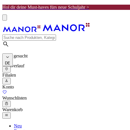
Hol dir deine Must-haves fürs neue Schuljahr >
Meist gesucht
DE
Suchverlauf
Filialen
Konto
Wunschlisten
Warenkorb
Neu