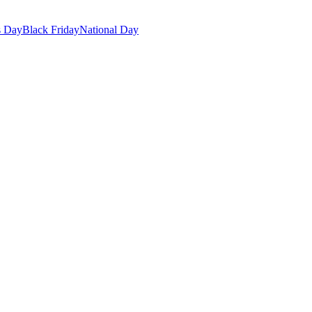
s Day
Black Friday
National Day