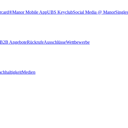
rcard®
Manor Mobile App
UBS Keyclub
Social Media @ Manor
Single
B2B Angebote
Rückrufe
Ausschlüsse
Wettbewerbe
chhaltigkeit
Medien