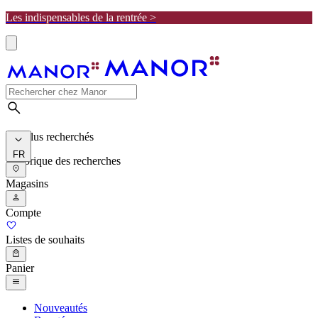
Les indispensables de la rentrée >
Les plus recherchés
FR
Historique des recherches
Magasins
Compte
Listes de souhaits
Panier
Nouveautés