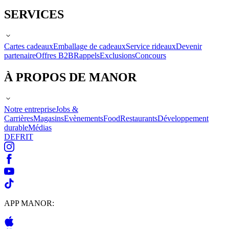
SERVICES
Cartes cadeaux
Emballage de cadeaux
Service rideaux
Devenir
partenaire
Offres B2B
Rappels
Exclusions
Concours
À PROPOS DE MANOR
Notre entreprise
Jobs &
Carrières
Magasins
Evènements
Food
Restaurants
Développement
durable
Médias
DE
FR
IT
APP MANOR: