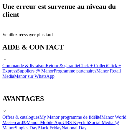
Une erreur est survenue au niveau du
client
Veuillez réessayer plus tard.
AIDE & CONTACT
Commande & livraison
Retour & garantie
Click + Collect
Click +
Express
Suppliers @ Manor
Programme partenaires
Manor Retail
Media
Manor sur WhatsApp
AVANTAGES
Offres & catalogues
My Manor programme de fidélité
Manor World
Mastercard®
Manor Mobile App
UBS Keyclub
Social Media @
Manor
Singles Day
Black Friday
National Day