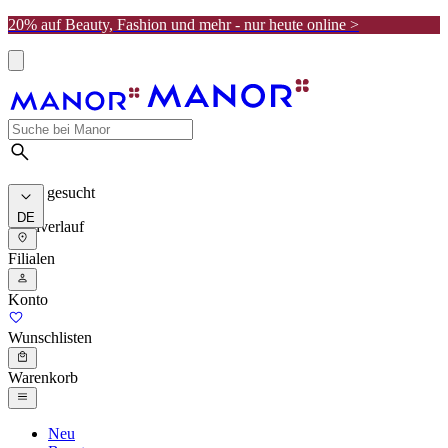
20% auf Beauty, Fashion und mehr - nur heute online >
Meist gesucht
DE
Suchverlauf
Filialen
Konto
Wunschlisten
Warenkorb
Neu