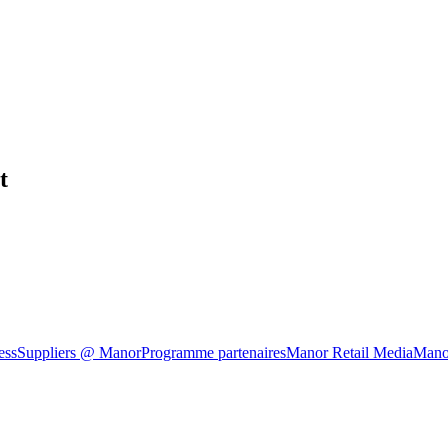
t
ess
Suppliers @ Manor
Programme partenaires
Manor Retail Media
Mano