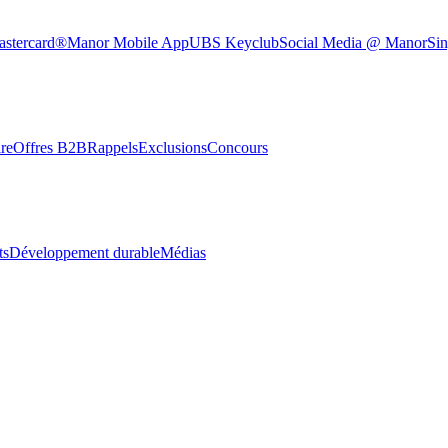
astercard®
Manor Mobile App
UBS Keyclub
Social Media @ Manor
Sin
re
Offres B2B
Rappels
Exclusions
Concours
ts
Développement durable
Médias