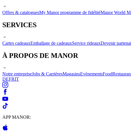
Offres & catalogues
My Manor programme de fidélité
Manor World M
SERVICES
Cartes cadeaux
Emballage de cadeaux
Service rideaux
Devenir partenai
À PROPOS DE MANOR
Notre entreprise
Jobs & Carrières
Magasins
Evènements
Food
Restauran
DE
FR
IT
APP MANOR: