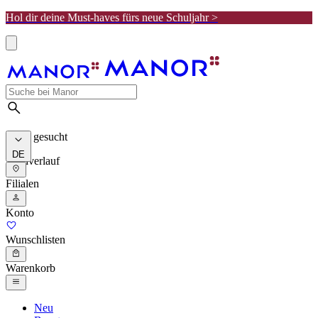
Hol dir deine Must-haves fürs neue Schuljahr >
Meist gesucht
DE
Suchverlauf
Filialen
Konto
Wunschlisten
Warenkorb
Neu