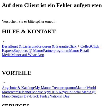
Auf dem Client ist ein Fehler aufgetreten
Versuchen Sie es bitte später erneut.
HILFE & KONTAKT
Bestellung & Lieferung
Retouren & Garantie
Click + Collect
Click +
Express
Suppliers @ Manor
Partnerprogramm
Manor Retail
Media
Manor auf WhatsApp
VORTEILE
Angebote & Kataloge
My Manor Treueprogramm
Manor World
Mastercard®
Manor Mobile App
UBS Keyclub
Social Media @
Manor
Singles Day
Black Friday
National Day