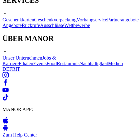
SERVICES
Geschenkkarten
Geschenkverpackung
Vorhangservice
Partnerangebote
Angebote
Rückrufe
Ausschlüsse
Wettbewerbe
ÜBER MANOR
Unser Unternehmen
Jobs &
Karriere
Filialen
Events
Food
Restaurants
Nachhaltigkeit
Medien
DE
FR
IT
MANOR APP:
Zum Help Center