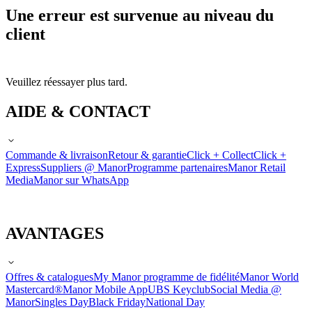
Une erreur est survenue au niveau du
client
Veuillez réessayer plus tard.
AIDE & CONTACT
Commande & livraison
Retour & garantie
Click + Collect
Click +
Express
Suppliers @ Manor
Programme partenaires
Manor Retail
Media
Manor sur WhatsApp
AVANTAGES
Offres & catalogues
My Manor programme de fidélité
Manor World
Mastercard®
Manor Mobile App
UBS Keyclub
Social Media @
Manor
Singles Day
Black Friday
National Day