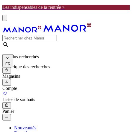
Les indispensables de la rentrée >
Les plus recherchés
FR
Historique des recherches
Magasins
Compte
Listes de souhaits
Panier
Nouveautés