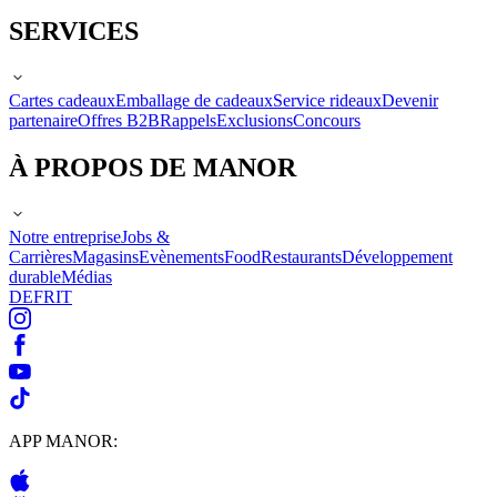
SERVICES
Cartes cadeaux
Emballage de cadeaux
Service rideaux
Devenir
partenaire
Offres B2B
Rappels
Exclusions
Concours
À PROPOS DE MANOR
Notre entreprise
Jobs &
Carrières
Magasins
Evènements
Food
Restaurants
Développement
durable
Médias
DE
FR
IT
APP MANOR: