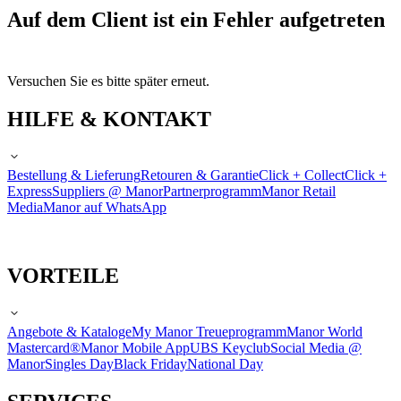
Auf dem Client ist ein Fehler aufgetreten
Versuchen Sie es bitte später erneut.
HILFE & KONTAKT
Bestellung & Lieferung
Retouren & Garantie
Click + Collect
Click +
Express
Suppliers @ Manor
Partnerprogramm
Manor Retail
Media
Manor auf WhatsApp
VORTEILE
Angebote & Kataloge
My Manor Treueprogramm
Manor World
Mastercard®
Manor Mobile App
UBS Keyclub
Social Media @
Manor
Singles Day
Black Friday
National Day