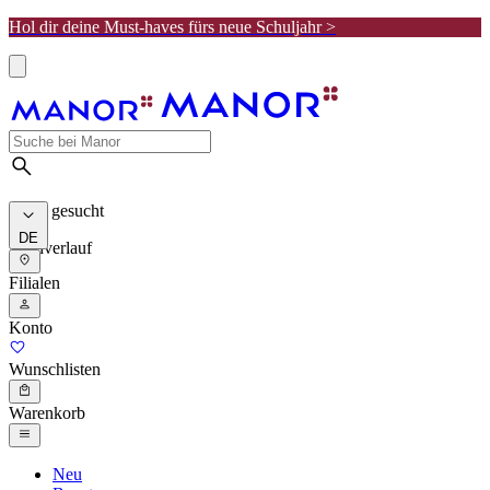
Hol dir deine Must-haves fürs neue Schuljahr >
Meist gesucht
DE
Suchverlauf
Filialen
Konto
Wunschlisten
Warenkorb
Neu