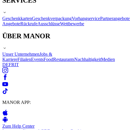
SERVICES
Geschenkkarten
Geschenkverpackung
Vorhangservice
Partnerangebote
Angebote
Rückrufe
Ausschlüsse
Wettbewerbe
ÜBER MANOR
Unser Unternehmen
Jobs &
Karriere
Filialen
Events
Food
Restaurants
Nachhaltigkeit
Medien
DE
FR
IT
MANOR APP:
Zum Help Center