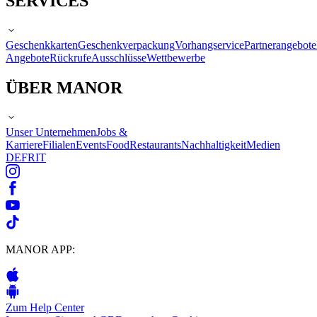
SERVICES
Geschenkkarten
Geschenkverpackung
Vorhangservice
Partnerangebote
Angebote
Rückrufe
Ausschlüsse
Wettbewerbe
ÜBER MANOR
Unser Unternehmen
Jobs &
Karriere
Filialen
Events
Food
Restaurants
Nachhaltigkeit
Medien
DE
FR
IT
MANOR APP:
Zum Help Center