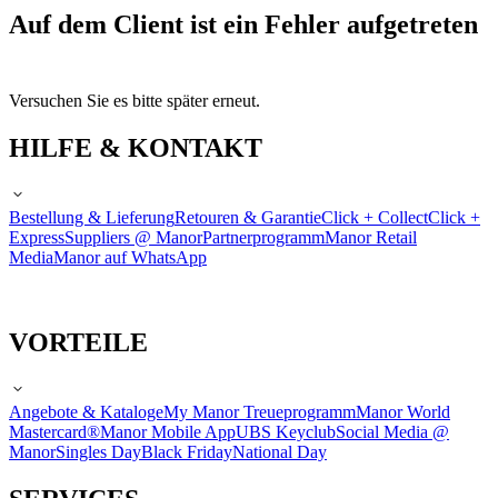
Auf dem Client ist ein Fehler aufgetreten
Versuchen Sie es bitte später erneut.
HILFE & KONTAKT
Bestellung & Lieferung
Retouren & Garantie
Click + Collect
Click +
Express
Suppliers @ Manor
Partnerprogramm
Manor Retail
Media
Manor auf WhatsApp
VORTEILE
Angebote & Kataloge
My Manor Treueprogramm
Manor World
Mastercard®
Manor Mobile App
UBS Keyclub
Social Media @
Manor
Singles Day
Black Friday
National Day