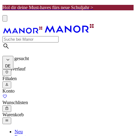
Hol dir deine Must-haves fürs neue Schuljahr >
Meist gesucht
DE
Suchverlauf
Filialen
Konto
Wunschlisten
Warenkorb
Neu