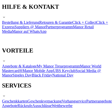
HILFE & KONTAKT
Bestellung & Lieferung
Retouren & Garantie
Click + Collect
Click +
Express
Suppliers @ Manor
Partnerprogramm
Manor Retail
Media
Manor auf WhatsApp
VORTEILE
Angebote & Kataloge
My Manor Treueprogramm
Manor World
Mastercard®
Manor Mobile App
UBS Keyclub
Social Media @
Manor
Singles Day
Black Friday
National Day
SERVICES
Geschenkkarten
Geschenkverpackung
Vorhangservice
Partnerangebote
Angebote
Rückrufe
Ausschlüsse
Wettbewerbe