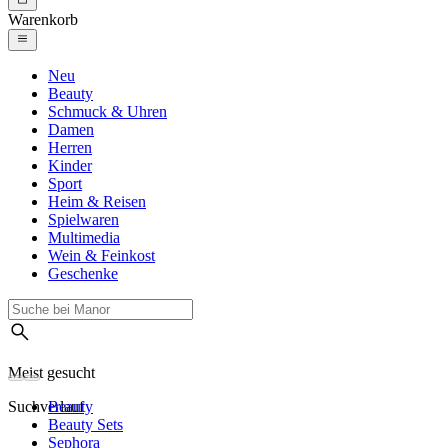
Warenkorb
Neu
Beauty
Schmuck & Uhren
Damen
Herren
Kinder
Sport
Heim & Reisen
Spielwaren
Multimedia
Wein & Feinkost
Geschenke
Meist gesucht
Suchverlauf
Beauty
Beauty Sets
Sephora