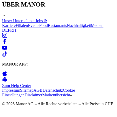
ÜBER MANOR
Unser Unternehmen
Jobs &
Karriere
Filialen
Events
Food
Restaurants
Nachhaltigkeit
Medien
DE
FR
IT
MANOR APP:
Zum Help Center
Impressum
Sitemap
AGB
Datenschutz
Cookie
Einstellungen
Disclaimer
Markenübersicht
–
© 2026 Manor AG – Alle Rechte vorbehalten – Alle Preise in CHF