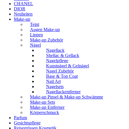
CHANEL
DIOR
Neuheiten
Make-up
Teint
Augen Make-up
Lippen
Make-up Zubehör
Nägel
Nagellack
Shellac & Gellack
Nagelpflege
Kunstnägel & Gelnägel
Nagel Zubehör
Base & Top Coat
Nail Art
Nagelsets
Nagellackentferner
Make-up Pinsel & Make-up Schwämme
Make-up Sets
Make-up Entferner
Körperschmuck
Parfum
Gesichtspflege
Reisegrössen Kosmetik