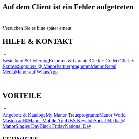
Auf dem Client ist ein Fehler aufgetreten
Versuchen Sie es bitte später erneut.
HILFE & KONTAKT
Bestellung & Lieferung
Retouren & Garantie
Click + Collect
Click +
Express
Suppliers @ Manor
Partnerprogramm
Manor Retail
Media
Manor auf WhatsApp
VORTEILE
Angebote & Kataloge
My Manor Treueprogramm
Manor World
Mastercard®
Manor Mobile App
UBS Keyclub
Social Media @
Manor
Singles Day
Black Friday
National Day