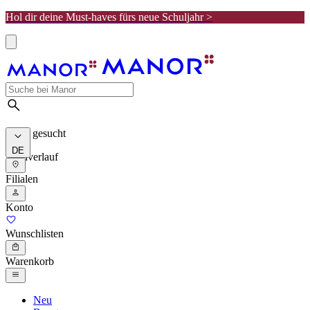
Hol dir deine Must-haves fürs neue Schuljahr >
Meist gesucht
DE
Suchverlauf
Filialen
Konto
Wunschlisten
Warenkorb
Neu