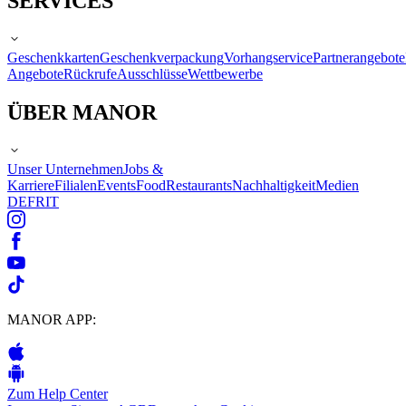
SERVICES
Geschenkkarten
Geschenkverpackung
Vorhangservice
Partnerangebote
Angebote
Rückrufe
Ausschlüsse
Wettbewerbe
ÜBER MANOR
Unser Unternehmen
Jobs &
Karriere
Filialen
Events
Food
Restaurants
Nachhaltigkeit
Medien
DE
FR
IT
MANOR APP:
Zum Help Center