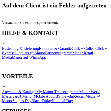
Auf dem Client ist ein Fehler aufgetreten
Versuchen Sie es bitte später erneut.
HILFE & KONTAKT
Bestellung & Lieferung
Retouren & Garantie
Click + Collect
Click +
Express
Suppliers @ Manor
Partnerprogramm
Manor Retail
Media
Manor auf WhatsApp
VORTEILE
Angebote & Kataloge
My Manor Treueprogramm
Manor World
Mastercard®
Manor Mobile App
UBS Keyclub
Social Media @
Manor
Singles Day
Black Friday
National Day