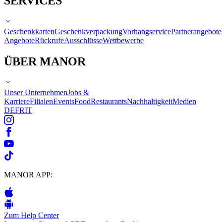
SERVICES
Geschenkkarten
Geschenkverpackung
Vorhangservice
Partnerangebote
Angebote
Rückrufe
Ausschlüsse
Wettbewerbe
ÜBER MANOR
Unser Unternehmen
Jobs &
Karriere
Filialen
Events
Food
Restaurants
Nachhaltigkeit
Medien
DE
FR
IT
MANOR APP:
Zum Help Center