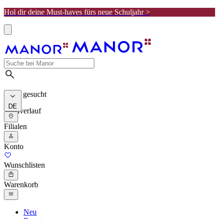
Hol dir deine Must-haves fürs neue Schuljahr >
Meist gesucht
DE
Suchverlauf
Filialen
Konto
Wunschlisten
Warenkorb
Neu