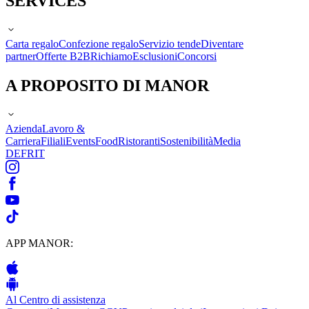
SERVICES
Carta regalo
Confezione regalo
Servizio tende
Diventare
partner
Offerte B2B
Richiamo
Esclusioni
Concorsi
A PROPOSITO DI MANOR
Azienda
Lavoro &
Carriera
Filiali
Events
Food
Ristoranti
Sostenibilità
Media
DE
FR
IT
APP MANOR:
Al Centro di assistenza