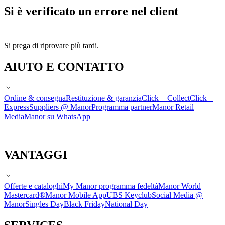
Si è verificato un errore nel client
Si prega di riprovare più tardi.
AIUTO E CONTATTO
Ordine & consegna
Restituzione & garanzia
Click + Collect
Click +
Express
Suppliers @ Manor
Programma partner
Manor Retail
Media
Manor su WhatsApp
VANTAGGI
Offerte e cataloghi
My Manor programma fedeltà
Manor World
Mastercard®
Manor Mobile App
UBS Keyclub
Social Media @
Manor
Singles Day
Black Friday
National Day