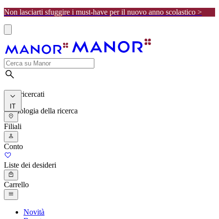
Non lasciarti sfuggire i must-have per il nuovo anno scolastico >
I più ricercati
IT
Cronologia della ricerca
Filiali
Conto
Liste dei desideri
Carrello
Novità