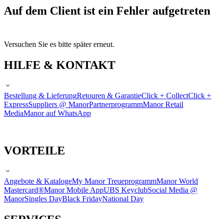
Auf dem Client ist ein Fehler aufgetreten
Versuchen Sie es bitte später erneut.
HILFE & KONTAKT
Bestellung & Lieferung
Retouren & Garantie
Click + Collect
Click +
Express
Suppliers @ Manor
Partnerprogramm
Manor Retail
Media
Manor auf WhatsApp
VORTEILE
Angebote & Kataloge
My Manor Treueprogramm
Manor World
Mastercard®
Manor Mobile App
UBS Keyclub
Social Media @
Manor
Singles Day
Black Friday
National Day