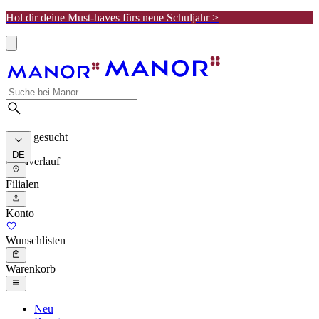
Hol dir deine Must-haves fürs neue Schuljahr >
Meist gesucht
DE
Suchverlauf
Filialen
Konto
Wunschlisten
Warenkorb
Neu