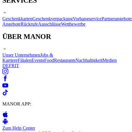
SERVICES
Geschenkkarten
Geschenkverpackung
Vorhangservice
Partnerangebote
Angebote
Rückrufe
Ausschlüsse
Wettbewerbe
ÜBER MANOR
Unser Unternehmen
Jobs &
Karriere
Filialen
Events
Food
Restaurants
Nachhaltigkeit
Medien
DE
FR
IT
MANOR APP:
Zum Help Center