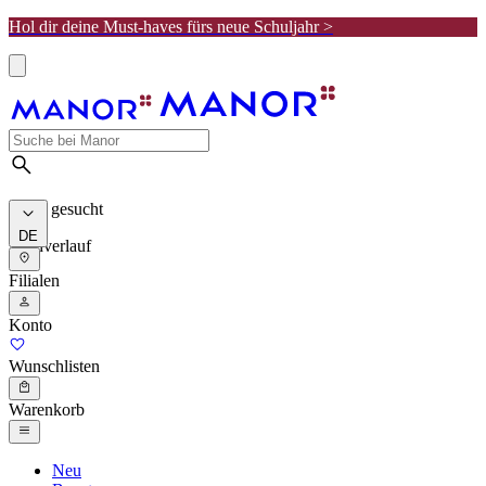
Hol dir deine Must-haves fürs neue Schuljahr >
Meist gesucht
DE
Suchverlauf
Filialen
Konto
Wunschlisten
Warenkorb
Neu