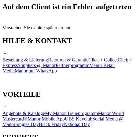
Auf dem Client ist ein Fehler aufgetreten
Versuchen Sie es bitte später erneut.
HILFE & KONTAKT
Bestellung & Lieferung
Retouren & Garantie
Click + Collect
Click +
Express
Suppliers @ Manor
Partnerprogramm
Manor Retail
Media
Manor auf WhatsApp
VORTEILE
Angebote & Kataloge
My Manor Treueprogramm
Manor World
Mastercard®
Manor Mobile App
UBS Keyclub
Social Media @
Manor
Singles Day
Black Friday
National Day