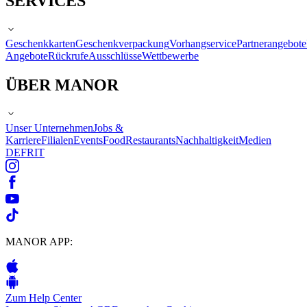
SERVICES
Geschenkkarten
Geschenkverpackung
Vorhangservice
Partnerangebote
Angebote
Rückrufe
Ausschlüsse
Wettbewerbe
ÜBER MANOR
Unser Unternehmen
Jobs &
Karriere
Filialen
Events
Food
Restaurants
Nachhaltigkeit
Medien
DE
FR
IT
MANOR APP:
Zum Help Center