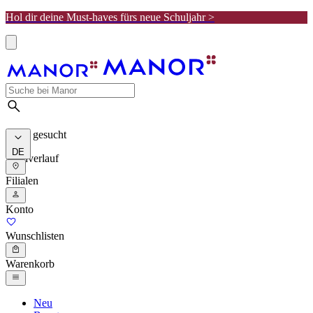
Hol dir deine Must-haves fürs neue Schuljahr >
Meist gesucht
DE
Suchverlauf
Filialen
Konto
Wunschlisten
Warenkorb
Neu