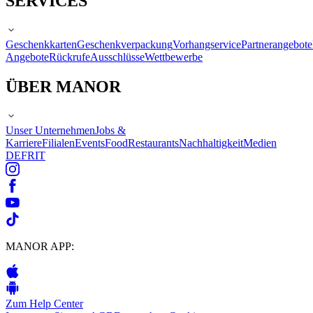
SERVICES
Geschenkkarten
Geschenkverpackung
Vorhangservice
Partnerangebote
Angebote
Rückrufe
Ausschlüsse
Wettbewerbe
ÜBER MANOR
Unser Unternehmen
Jobs &
Karriere
Filialen
Events
Food
Restaurants
Nachhaltigkeit
Medien
DE
FR
IT
MANOR APP:
Zum Help Center