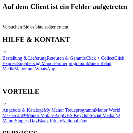
Auf dem Client ist ein Fehler aufgetreten
Versuchen Sie es bitte später erneut.
HILFE & KONTAKT
Bestellung & Lieferung
Retouren & Garantie
Click + Collect
Click +
Express
Suppliers @ Manor
Partnerprogramm
Manor Retail
Media
Manor auf WhatsApp
VORTEILE
Angebote & Kataloge
My Manor Treueprogramm
Manor World
Mastercard®
Manor Mobile App
UBS Keyclub
Social Media @
Manor
Singles Day
Black Friday
National Day