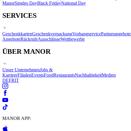
Manor
Singles Day
Black Friday
National Day
SERVICES
Geschenkkarten
Geschenkverpackung
Vorhangservice
Partnerangebote
Angebote
Rückrufe
Ausschlüsse
Wettbewerbe
ÜBER MANOR
Unser Unternehmen
Jobs &
Karriere
Filialen
Events
Food
Restaurants
Nachhaltigkeit
Medien
DE
FR
IT
MANOR APP: