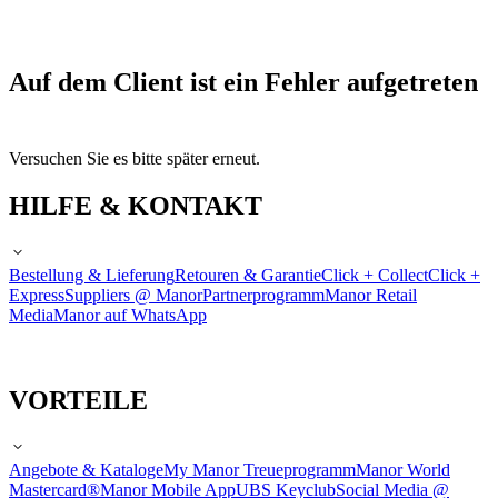
Auf dem Client ist ein Fehler aufgetreten
Versuchen Sie es bitte später erneut.
HILFE & KONTAKT
Bestellung & Lieferung
Retouren & Garantie
Click + Collect
Click +
Express
Suppliers @ Manor
Partnerprogramm
Manor Retail
Media
Manor auf WhatsApp
VORTEILE
Angebote & Kataloge
My Manor Treueprogramm
Manor World
Mastercard®
Manor Mobile App
UBS Keyclub
Social Media @