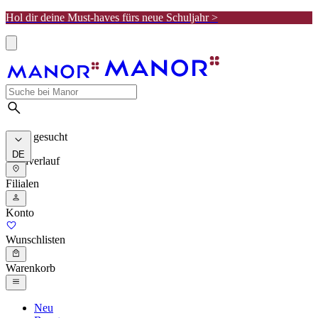
Hol dir deine Must-haves fürs neue Schuljahr >
Meist gesucht
DE
Suchverlauf
Filialen
Konto
Wunschlisten
Warenkorb
Neu