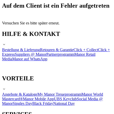
Auf dem Client ist ein Fehler aufgetreten
Versuchen Sie es bitte später erneut.
HILFE & KONTAKT
Bestellung & Lieferung
Retouren & Garantie
Click + Collect
Click +
Express
Suppliers @ Manor
Partnerprogramm
Manor Retail
Media
Manor auf WhatsApp
VORTEILE
Angebote & Kataloge
My Manor Treueprogramm
Manor World
Mastercard®
Manor Mobile App
UBS Keyclub
Social Media @
Manor
Singles Day
Black Friday
National Day