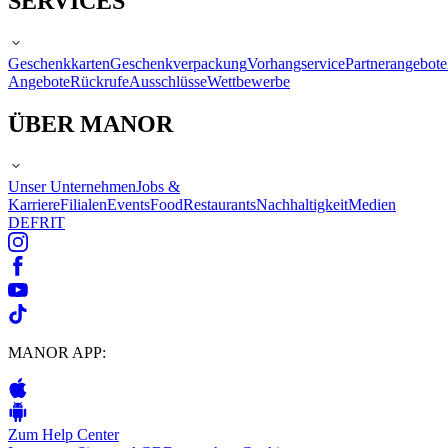
SERVICES
Geschenkkarten
Geschenkverpackung
Vorhangservice
Partnerangebote
Angebote
Rückrufe
Ausschlüsse
Wettbewerbe
ÜBER MANOR
Unser Unternehmen
Jobs &
Karriere
Filialen
Events
Food
Restaurants
Nachhaltigkeit
Medien
DE
FR
IT
MANOR APP:
Zum Help Center