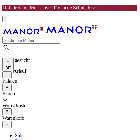
Hol dir deine Must-haves fürs neue Schuljahr >
Meist gesucht
DE
Suchverlauf
Filialen
Konto
Wunschlisten
Warenkorb
Sale