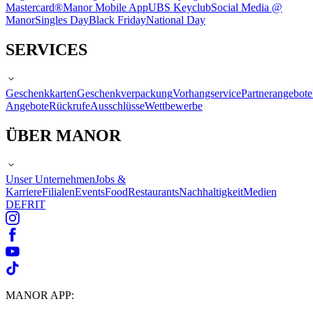
Mastercard®
Manor Mobile App
UBS Keyclub
Social Media @
Manor
Singles Day
Black Friday
National Day
SERVICES
Geschenkkarten
Geschenkverpackung
Vorhangservice
Partnerangebote
Angebote
Rückrufe
Ausschlüsse
Wettbewerbe
ÜBER MANOR
Unser Unternehmen
Jobs &
Karriere
Filialen
Events
Food
Restaurants
Nachhaltigkeit
Medien
DE
FR
IT
MANOR APP: