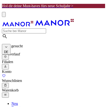
Hol dir deine Must-haves fürs neue Schuljahr >
Meist gesucht
DE
Suchverlauf
Filialen
Konto
Wunschlisten
Warenkorb
Neu