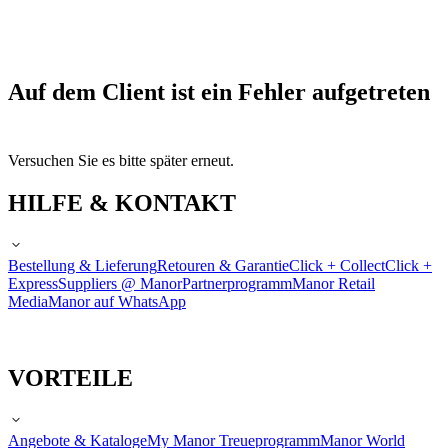
Auf dem Client ist ein Fehler aufgetreten
Versuchen Sie es bitte später erneut.
HILFE & KONTAKT
Bestellung & Lieferung
Retouren & Garantie
Click + Collect
Click +
Express
Suppliers @ Manor
Partnerprogramm
Manor Retail
Media
Manor auf WhatsApp
VORTEILE
Angebote & Kataloge
My Manor Treueprogramm
Manor World