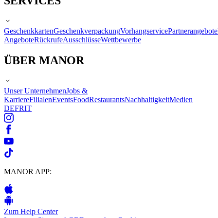
SERVICES
Geschenkkarten
Geschenkverpackung
Vorhangservice
Partnerangebote
Angebote
Rückrufe
Ausschlüsse
Wettbewerbe
ÜBER MANOR
Unser Unternehmen
Jobs &
Karriere
Filialen
Events
Food
Restaurants
Nachhaltigkeit
Medien
DE
FR
IT
MANOR APP:
Zum Help Center