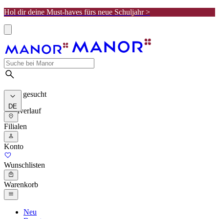
Hol dir deine Must-haves fürs neue Schuljahr >
Meist gesucht
DE
Suchverlauf
Filialen
Konto
Wunschlisten
Warenkorb
Neu