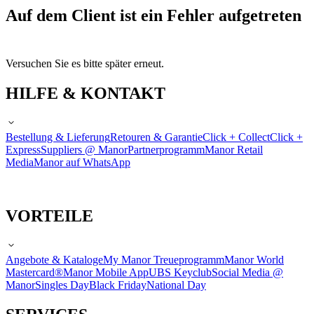
Auf dem Client ist ein Fehler aufgetreten
Versuchen Sie es bitte später erneut.
HILFE & KONTAKT
Bestellung & Lieferung
Retouren & Garantie
Click + Collect
Click +
Express
Suppliers @ Manor
Partnerprogramm
Manor Retail
Media
Manor auf WhatsApp
VORTEILE
Angebote & Kataloge
My Manor Treueprogramm
Manor World
Mastercard®
Manor Mobile App
UBS Keyclub
Social Media @
Manor
Singles Day
Black Friday
National Day