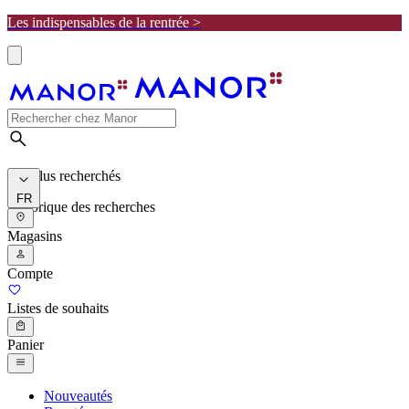
Les indispensables de la rentrée >
Les plus recherchés
FR
Historique des recherches
Magasins
Compte
Listes de souhaits
Panier
Nouveautés