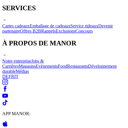
SERVICES
Cartes cadeaux
Emballage de cadeaux
Service rideaux
Devenir
partenaire
Offres B2B
Rappels
Exclusions
Concours
À PROPOS DE MANOR
Notre entreprise
Jobs &
Carrières
Magasins
Evènements
Food
Restaurants
Développement
durable
Médias
DE
FR
IT
APP MANOR: