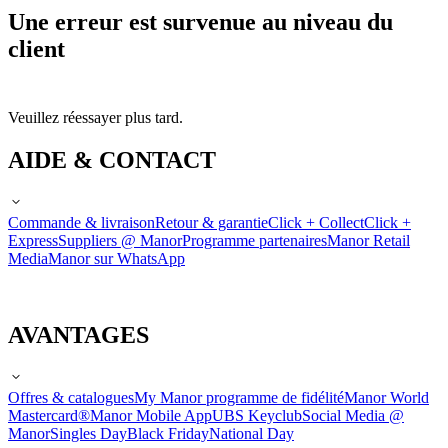
Une erreur est survenue au niveau du
client
Veuillez réessayer plus tard.
AIDE & CONTACT
Commande & livraison
Retour & garantie
Click + Collect
Click +
Express
Suppliers @ Manor
Programme partenaires
Manor Retail
Media
Manor sur WhatsApp
AVANTAGES
Offres & catalogues
My Manor programme de fidélité
Manor World
Mastercard®
Manor Mobile App
UBS Keyclub
Social Media @
Manor
Singles Day
Black Friday
National Day