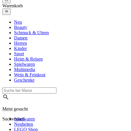
Warenkorb
Neu
Beauty
Schmuck & Uhren
Damen
Herren
Kinder
Sport
Heim & Reisen
Spielwaren
Multimedia
Wein & Feinkost
Geschenke
Meist gesucht
Suchverlauf
Spielwaren
Neuheiten
LEGO Shop