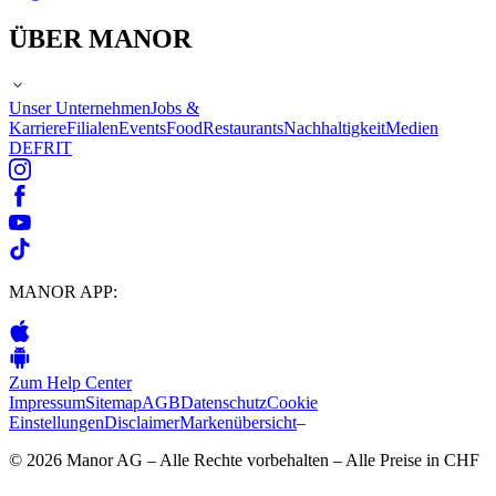
ÜBER MANOR
Unser Unternehmen
Jobs &
Karriere
Filialen
Events
Food
Restaurants
Nachhaltigkeit
Medien
DE
FR
IT
MANOR APP:
Zum Help Center
Impressum
Sitemap
AGB
Datenschutz
Cookie
Einstellungen
Disclaimer
Markenübersicht
–
© 2026 Manor AG – Alle Rechte vorbehalten – Alle Preise in CHF