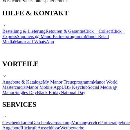
Versuchen Sie es bitte später erneut.
HILFE & KONTAKT
Bestellung & Lieferung
Retouren & Garantie
Click + Collect
Click +
Express
Suppliers @ Manor
Partnerprogramm
Manor Retail
Media
Manor auf WhatsApp
VORTEILE
Angebote & Kataloge
My Manor Treueprogramm
Manor World
Mastercard®
Manor Mobile App
UBS Keyclub
Social Media @
Manor
Singles Day
Black Friday
National Day
SERVICES
Geschenkkarten
Geschenkverpackung
Vorhangservice
Partnerangebote
Angebote
Rückrufe
Ausschlüsse
Wettbewerbe