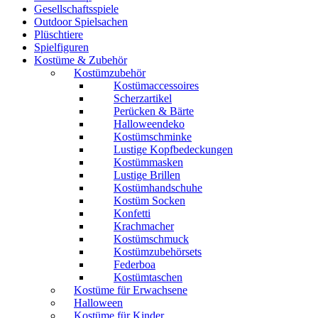
Gesellschaftsspiele
Outdoor Spielsachen
Plüschtiere
Spielfiguren
Kostüme & Zubehör
Kostümzubehör
Kostümaccessoires
Scherzartikel
Perücken & Bärte
Halloweendeko
Kostümschminke
Lustige Kopfbedeckungen
Kostümmasken
Lustige Brillen
Kostümhandschuhe
Kostüm Socken
Konfetti
Krachmacher
Kostümschmuck
Kostümzubehörsets
Federboa
Kostümtaschen
Kostüme für Erwachsene
Halloween
Kostüme für Kinder