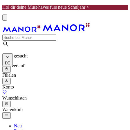
Hol dir deine Must-haves fürs neue Schuljahr >
Meist gesucht
DE
Suchverlauf
Filialen
Konto
Wunschlisten
Warenkorb
Neu