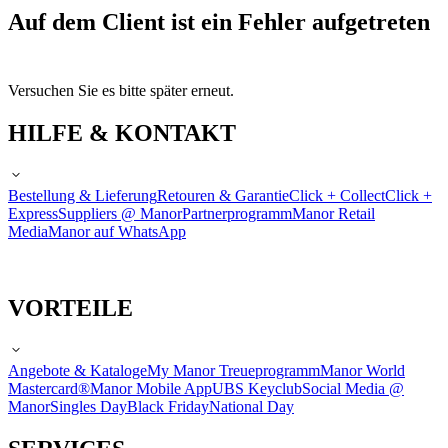
Auf dem Client ist ein Fehler aufgetreten
Versuchen Sie es bitte später erneut.
HILFE & KONTAKT
Bestellung & Lieferung
Retouren & Garantie
Click + Collect
Click +
Express
Suppliers @ Manor
Partnerprogramm
Manor Retail
Media
Manor auf WhatsApp
VORTEILE
Angebote & Kataloge
My Manor Treueprogramm
Manor World
Mastercard®
Manor Mobile App
UBS Keyclub
Social Media @
Manor
Singles Day
Black Friday
National Day