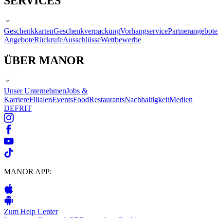
SERVICES
Geschenkkarten
Geschenkverpackung
Vorhangservice
Partnerangebote
Angebote
Rückrufe
Ausschlüsse
Wettbewerbe
ÜBER MANOR
Unser Unternehmen
Jobs &
Karriere
Filialen
Events
Food
Restaurants
Nachhaltigkeit
Medien
DE
FR
IT
MANOR APP:
Zum Help Center