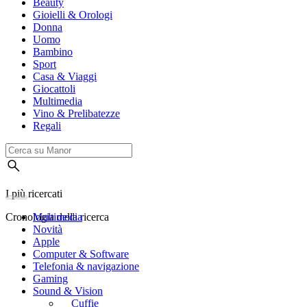
Beauty
Gioielli & Orologi
Donna
Uomo
Bambino
Sport
Casa & Viaggi
Giocattoli
Multimedia
Vino & Prelibatezze
Regali
I più ricercati
Cronologia della ricerca
Multimedia
Novità
Apple
Computer & Software
Telefonia & navigazione
Gaming
Sound & Vision
Cuffie