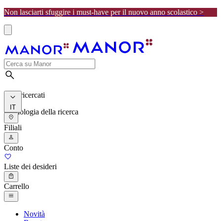
Non lasciarti sfuggire i must-have per il nuovo anno scolastico >
I più ricercati
IT
Cronologia della ricerca
Filiali
Conto
Liste dei desideri
Carrello
Novità