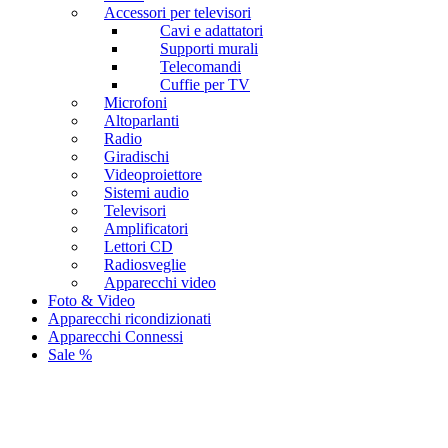
Accessori per televisori
Cavi e adattatori
Supporti murali
Telecomandi
Cuffie per TV
Microfoni
Altoparlanti
Radio
Giradischi
Videoproiettore
Sistemi audio
Televisori
Amplificatori
Lettori CD
Radiosveglie
Apparecchi video
Foto & Video
Apparecchi ricondizionati
Apparecchi Connessi
Sale %