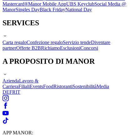
Mastercard®
Manor Mobile App
UBS Keyclub
Social Media @
Manor
Singles Day
Black Friday
National Day
SERVICES
Carta regalo
Confezione regalo
Servizio tende
Diventare
partner
Offerte B2B
Richiamo
Esclusioni
Concorsi
A PROPOSITO DI MANOR
Azienda
Lavoro &
Carriera
Filiali
Events
Food
Ristoranti
Sostenibilità
Media
DE
FR
IT
APP MANOR: