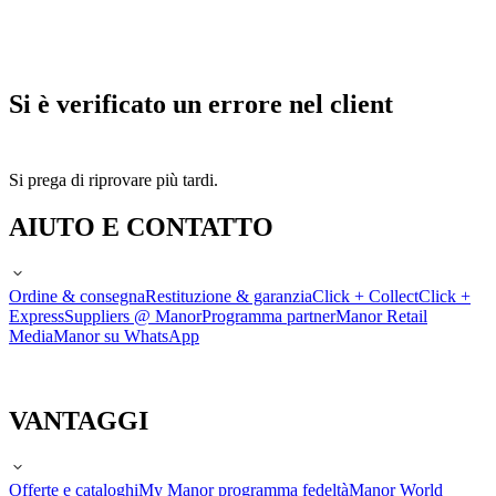
Si è verificato un errore nel client
Si prega di riprovare più tardi.
AIUTO E CONTATTO
Ordine & consegna
Restituzione & garanzia
Click + Collect
Click +
Express
Suppliers @ Manor
Programma partner
Manor Retail
Media
Manor su WhatsApp
VANTAGGI
Offerte e cataloghi
My Manor programma fedeltà
Manor World