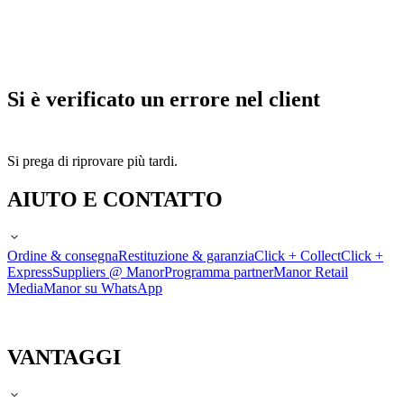
Si è verificato un errore nel client
Si prega di riprovare più tardi.
AIUTO E CONTATTO
Ordine & consegna
Restituzione & garanzia
Click + Collect
Click +
Express
Suppliers @ Manor
Programma partner
Manor Retail
Media
Manor su WhatsApp
VANTAGGI