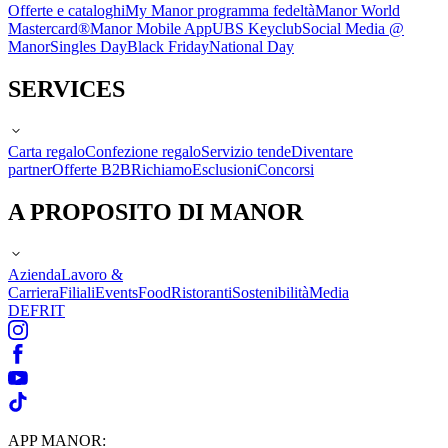
Offerte e cataloghi
My Manor programma fedeltà
Manor World
Mastercard®
Manor Mobile App
UBS Keyclub
Social Media @
Manor
Singles Day
Black Friday
National Day
SERVICES
Carta regalo
Confezione regalo
Servizio tende
Diventare
partner
Offerte B2B
Richiamo
Esclusioni
Concorsi
A PROPOSITO DI MANOR
Azienda
Lavoro &
Carriera
Filiali
Events
Food
Ristoranti
Sostenibilità
Media
DE
FR
IT
APP MANOR: