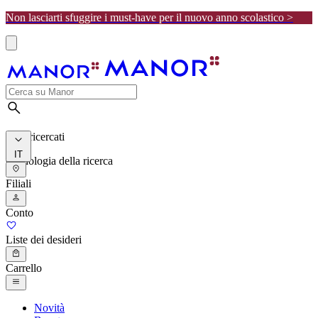
Non lasciarti sfuggire i must-have per il nuovo anno scolastico >
I più ricercati
IT
Cronologia della ricerca
Filiali
Conto
Liste dei desideri
Carrello
Novità