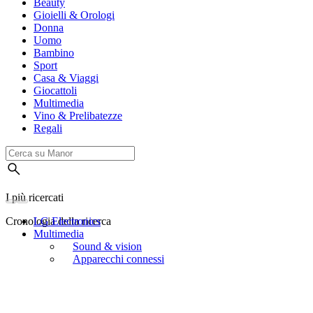
Beauty
Gioielli & Orologi
Donna
Uomo
Bambino
Sport
Casa & Viaggi
Giocattoli
Multimedia
Vino & Prelibatezze
Regali
I più ricercati
Cronologia della ricerca
LG Electronics
Multimedia
Sound & vision
Apparecchi connessi