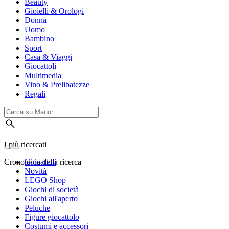
Beauty
Gioielli & Orologi
Donna
Uomo
Bambino
Sport
Casa & Viaggi
Giocattoli
Multimedia
Vino & Prelibatezze
Regali
I più ricercati
Cronologia della ricerca
Giocattoli
Novità
LEGO Shop
Giochi di società
Giochi all'aperto
Peluche
Figure giocattolo
Costumi e accessori