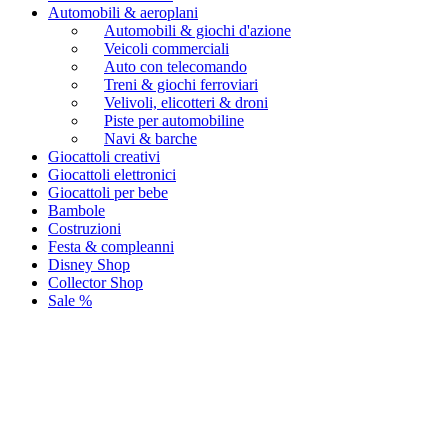
Automobili & aeroplani
Automobili & giochi d'azione
Veicoli commerciali
Auto con telecomando
Treni & giochi ferroviari
Velivoli, elicotteri & droni
Piste per automobiline
Navi & barche
Giocattoli creativi
Giocattoli elettronici
Giocattoli per bebe
Bambole
Costruzioni
Festa & compleanni
Disney Shop
Collector Shop
Sale %