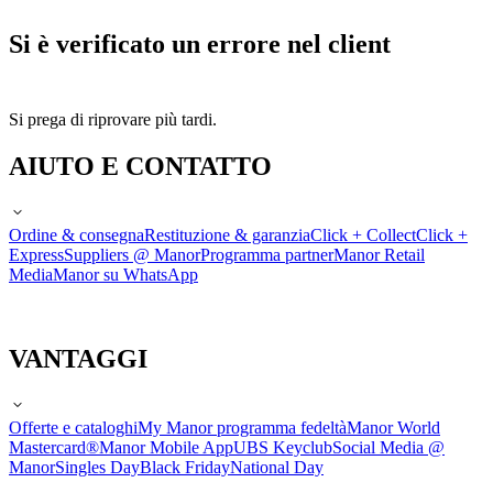
Si è verificato un errore nel client
Si prega di riprovare più tardi.
AIUTO E CONTATTO
Ordine & consegna
Restituzione & garanzia
Click + Collect
Click +
Express
Suppliers @ Manor
Programma partner
Manor Retail
Media
Manor su WhatsApp
VANTAGGI
Offerte e cataloghi
My Manor programma fedeltà
Manor World
Mastercard®
Manor Mobile App
UBS Keyclub
Social Media @
Manor
Singles Day
Black Friday
National Day