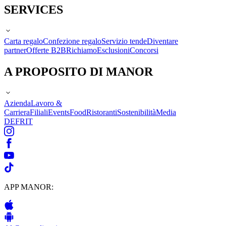
SERVICES
Carta regalo
Confezione regalo
Servizio tende
Diventare
partner
Offerte B2B
Richiamo
Esclusioni
Concorsi
A PROPOSITO DI MANOR
Azienda
Lavoro &
Carriera
Filiali
Events
Food
Ristoranti
Sostenibilità
Media
DE
FR
IT
APP MANOR: