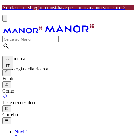
Non lasciarti sfuggire i must-have per il nuovo anno scolastico >
I più ricercati
IT
Cronologia della ricerca
Filiali
Conto
Liste dei desideri
Carrello
Novità