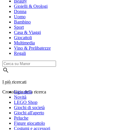
Beauty
Gioielli & Orologi
Donna
Uomo
Bambino
Sport
Casa & Viaggi
Giocattoli
Multimedia
Vino & Prelibatezze
Regali
I più ricercati
Cronologia della ricerca
Giocattoli
Novità
LEGO Shop
Giochi di società
Giochi all'aperto
Peluche
Figure giocattolo
Costumi e accessori