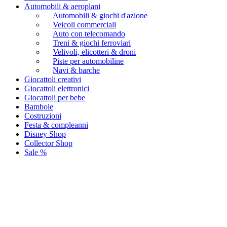
Automobili & aeroplani
Automobili & giochi d'azione
Veicoli commerciali
Auto con telecomando
Treni & giochi ferroviari
Velivoli, elicotteri & droni
Piste per automobiline
Navi & barche
Giocattoli creativi
Giocattoli elettronici
Giocattoli per bebe
Bambole
Costruzioni
Festa & compleanni
Disney Shop
Collector Shop
Sale %