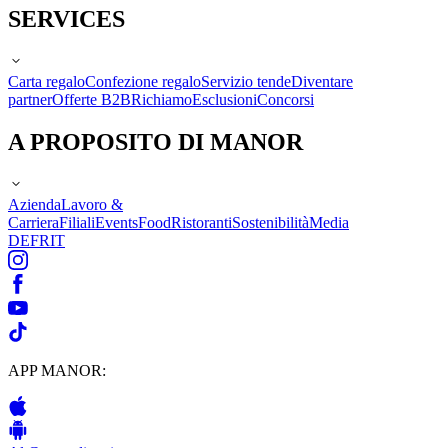
SERVICES
Carta regalo
Confezione regalo
Servizio tende
Diventare
partner
Offerte B2B
Richiamo
Esclusioni
Concorsi
A PROPOSITO DI MANOR
Azienda
Lavoro &
Carriera
Filiali
Events
Food
Ristoranti
Sostenibilità
Media
DE
FR
IT
APP MANOR: