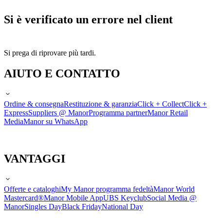
Si è verificato un errore nel client
Si prega di riprovare più tardi.
AIUTO E CONTATTO
Ordine & consegna
Restituzione & garanzia
Click + Collect
Click +
Express
Suppliers @ Manor
Programma partner
Manor Retail
Media
Manor su WhatsApp
VANTAGGI
Offerte e cataloghi
My Manor programma fedeltà
Manor World
Mastercard®
Manor Mobile App
UBS Keyclub
Social Media @
Manor
Singles Day
Black Friday
National Day