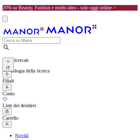
20% su Beauty, Fashion e molto altro - solo oggi online >
I più ricercati
IT
Cronologia della ricerca
Filiali
Conto
Liste dei desideri
Carrello
Novità