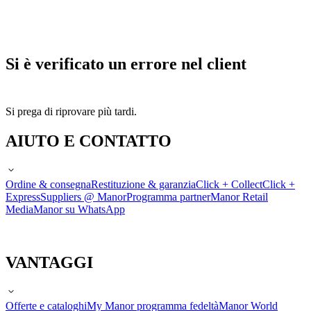
Si è verificato un errore nel client
Si prega di riprovare più tardi.
AIUTO E CONTATTO
Ordine & consegna
Restituzione & garanzia
Click + Collect
Click +
Express
Suppliers @ Manor
Programma partner
Manor Retail
Media
Manor su WhatsApp
VANTAGGI
Offerte e cataloghi
My Manor programma fedeltà
Manor World