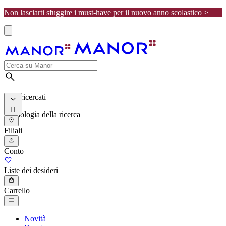
Non lasciarti sfuggire i must-have per il nuovo anno scolastico >
I più ricercati
IT
Cronologia della ricerca
Filiali
Conto
Liste dei desideri
Carrello
Novità