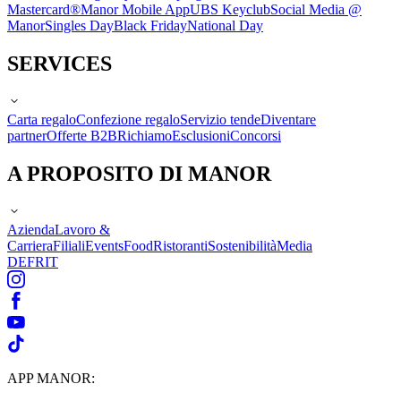
Mastercard®
Manor Mobile App
UBS Keyclub
Social Media @
Manor
Singles Day
Black Friday
National Day
SERVICES
Carta regalo
Confezione regalo
Servizio tende
Diventare
partner
Offerte B2B
Richiamo
Esclusioni
Concorsi
A PROPOSITO DI MANOR
Azienda
Lavoro &
Carriera
Filiali
Events
Food
Ristoranti
Sostenibilità
Media
DE
FR
IT
APP MANOR: