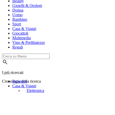
Beauty
Gioielli & Orologi
Donna
Uomo
Bambino
Sport
Casa & Viaggi
Giocattoli
Multimedia
Vino & Prelibatezze
Regali
I più ricercati
Cronologia della ricerca
Rowenta
Casa & Viaggi
Elettronica