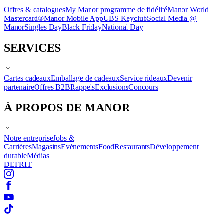
Offres & catalogues
My Manor programme de fidélité
Manor World
Mastercard®
Manor Mobile App
UBS Keyclub
Social Media @
Manor
Singles Day
Black Friday
National Day
SERVICES
Cartes cadeaux
Emballage de cadeaux
Service rideaux
Devenir
partenaire
Offres B2B
Rappels
Exclusions
Concours
À PROPOS DE MANOR
Notre entreprise
Jobs &
Carrières
Magasins
Evènements
Food
Restaurants
Développement
durable
Médias
DE
FR
IT