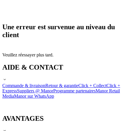
Une erreur est survenue au niveau du
client
Veuillez réessayer plus tard.
AIDE & CONTACT
Commande & livraison
Retour & garantie
Click + Collect
Click +
Express
Suppliers @ Manor
Programme partenaires
Manor Retail
Media
Manor sur WhatsApp
AVANTAGES