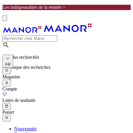
Les indispensables de la rentrée >
Les plus recherchés
FR
Historique des recherches
Magasins
Compte
Listes de souhaits
Panier
Nouveautés