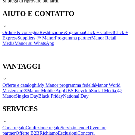
Si prega di riprovare più tardi.
AIUTO E CONTATTO
Ordine & consegna
Restituzione & garanzia
Click + Collect
Click +
Express
Suppliers @ Manor
Programma partner
Manor Retail
Media
Manor su WhatsApp
VANTAGGI
Offerte e cataloghi
My Manor programma fedeltà
Manor World
Mastercard®
Manor Mobile App
UBS Keyclub
Social Media @
Manor
Singles Day
Black Friday
National Day
SERVICES
Carta regalo
Confezione regalo
Servizio tende
Diventare
partner
Offerte B2B
Richiamo
Esclusioni
Concorsi