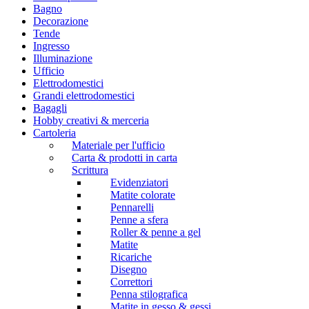
Bagno
Decorazione
Tende
Ingresso
Illuminazione
Ufficio
Elettrodomestici
Grandi elettrodomestici
Bagagli
Hobby creativi & merceria
Cartoleria
Materiale per l'ufficio
Carta & prodotti in carta
Scrittura
Evidenziatori
Matite colorate
Pennarelli
Penne a sfera
Roller & penne a gel
Matite
Ricariche
Disegno
Correttori
Penna stilografica
Matite in gesso & gessi