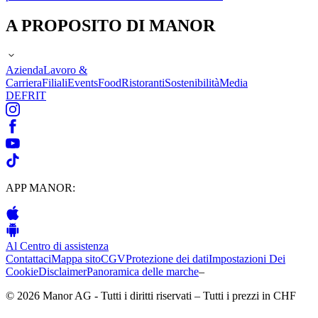
A PROPOSITO DI MANOR
Azienda
Lavoro &
Carriera
Filiali
Events
Food
Ristoranti
Sostenibilità
Media
DE
FR
IT
APP MANOR:
Al Centro di assistenza
Contattaci
Mappa sito
CGV
Protezione dei dati
Impostazioni Dei
Cookie
Disclaimer
Panoramica delle marche
–
© 2026 Manor AG - Tutti i diritti riservati – Tutti i prezzi in CHF