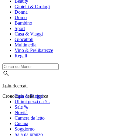
Beauty
Gioielli & Orologi
Donna
Uomo
Bambino
Sport
Casa & Viaggi
Giocattoli
Multimedia
Vino & Prelibatezze
Regali
I più ricercati
Cronologia della ricerca
Casa & Viaggi
Ultimi pezzi da 5.-
Sale %
Novità
Camera da letto
Cucina
Soggiorno
Sala da pranzo