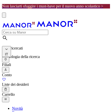
Non lasciarti sfuggire i must-have per il nuovo anno scolastico >
I più ricercati
IT
Cronologia della ricerca
Filiali
Conto
Liste dei desideri
Carrello
Novità