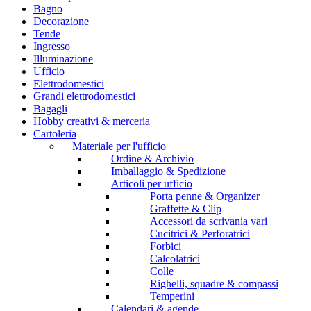
Bagno
Decorazione
Tende
Ingresso
Illuminazione
Ufficio
Elettrodomestici
Grandi elettrodomestici
Bagagli
Hobby creativi & merceria
Cartoleria
Materiale per l'ufficio
Ordine & Archivio
Imballaggio & Spedizione
Articoli per ufficio
Porta penne & Organizer
Graffette & Clip
Accessori da scrivania vari
Cucitrici & Perforatrici
Forbici
Calcolatrici
Colle
Righelli, squadre & compassi
Temperini
Calendari & agende