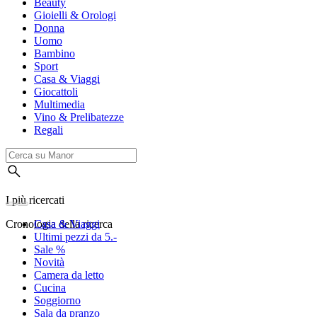
Beauty
Gioielli & Orologi
Donna
Uomo
Bambino
Sport
Casa & Viaggi
Giocattoli
Multimedia
Vino & Prelibatezze
Regali
I più ricercati
Cronologia della ricerca
Casa & Viaggi
Ultimi pezzi da 5.-
Sale %
Novità
Camera da letto
Cucina
Soggiorno
Sala da pranzo