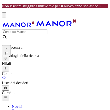
Non lasciarti sfuggire i must-have per il nuovo anno scolastico >
I più ricercati
IT
Cronologia della ricerca
Filiali
Conto
Liste dei desideri
Carrello
Novità