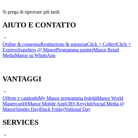
Si prega di riprovare più tardi.
AIUTO E CONTATTO
Ordine & consegna
Restituzione & garanzia
Click + Collect
Click +
Express
Suppliers @ Manor
Programma partner
Manor Retail
Media
Manor su WhatsApp
VANTAGGI
Offerte e cataloghi
My Manor programma fedeltà
Manor World
Mastercard®
Manor Mobile App
UBS Keyclub
Social Media @
Manor
Singles Day
Black Friday
National Day
SERVICES