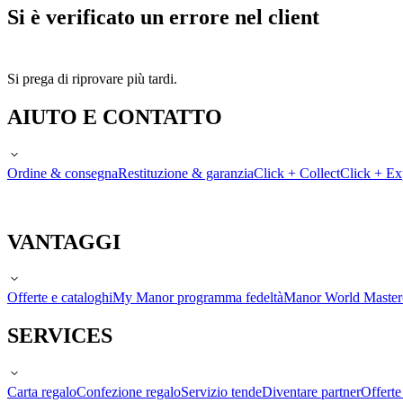
Si è verificato un errore nel client
Si prega di riprovare più tardi.
AIUTO E CONTATTO
Ordine & consegna
Restituzione & garanzia
Click + Collect
Click + Ex
VANTAGGI
Offerte e cataloghi
My Manor programma fedeltà
Manor World Maste
SERVICES
Carta regalo
Confezione regalo
Servizio tende
Diventare partner
Offert