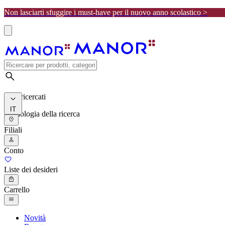
Non lasciarti sfuggire i must-have per il nuovo anno scolastico >
I più ricercati
IT
Cronologia della ricerca
Filiali
Conto
Liste dei desideri
Carrello
Novità