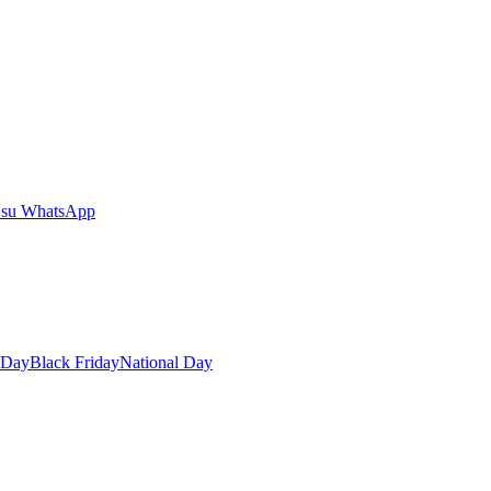
 su WhatsApp
 Day
Black Friday
National Day