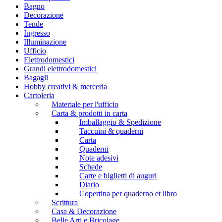
Bagno
Decorazione
Tende
Ingresso
Illuminazione
Ufficio
Elettrodomestici
Grandi elettrodomestici
Bagagli
Hobby creativi & merceria
Cartoleria
Materiale per l'ufficio
Carta & prodotti in carta
Imballaggio & Spedizione
Taccuini & quaderni
Carta
Quaderni
Note adesivi
Schede
Carte e biglietti di auguri
Diario
Copertina per quaderno et libro
Scrittura
Casa & Decorazione
Belle Arti e Bricolage