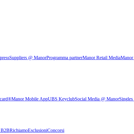
press
Suppliers @ Manor
Programma partner
Manor Retail Media
Manor
rcard®
Manor Mobile App
UBS Keyclub
Social Media @ Manor
Singles
e B2B
Richiamo
Esclusioni
Concorsi