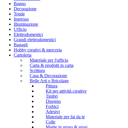
Bagno
Decorazione
Tende
Ingresso
Illuminazione
Ufficio
Elettrodomestici
Grandi elettrodomestici
Bagagli
Hobby creativi & merceria
Cartoleria
Materiale per l'ufficio
Carta & prodotti in carta
Scrittura
Casa & Decorazione
Belle Arti e Bricolage
Pittura
Kit per attività creative
Timbri
Disegno
Forbici
Adesivi
Materiale per fai da te
Colle
Matite in gesso & gessi