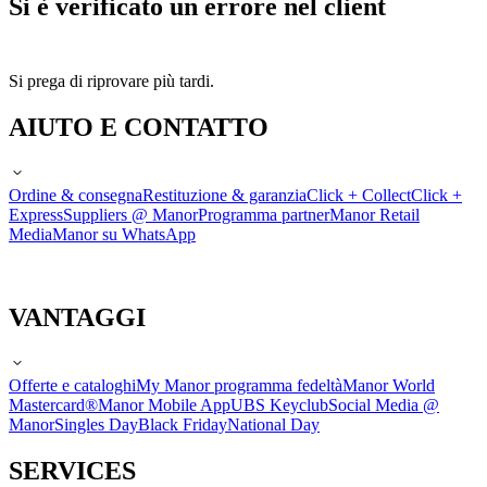
Si è verificato un errore nel client
Si prega di riprovare più tardi.
AIUTO E CONTATTO
Ordine & consegna
Restituzione & garanzia
Click + Collect
Click +
Express
Suppliers @ Manor
Programma partner
Manor Retail
Media
Manor su WhatsApp
VANTAGGI
Offerte e cataloghi
My Manor programma fedeltà
Manor World
Mastercard®
Manor Mobile App
UBS Keyclub
Social Media @
Manor
Singles Day
Black Friday
National Day
SERVICES