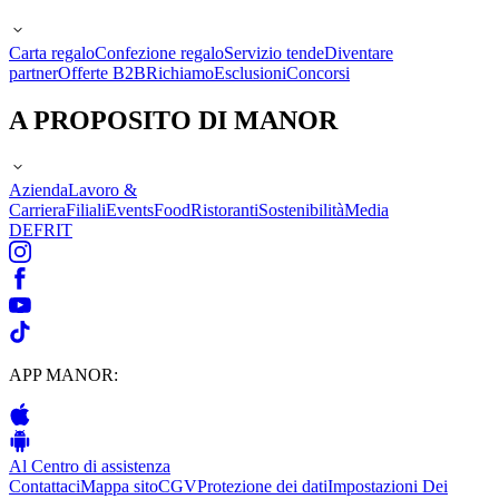
Carta regalo
Confezione regalo
Servizio tende
Diventare
partner
Offerte B2B
Richiamo
Esclusioni
Concorsi
A PROPOSITO DI MANOR
Azienda
Lavoro &
Carriera
Filiali
Events
Food
Ristoranti
Sostenibilità
Media
DE
FR
IT
APP MANOR:
Al Centro di assistenza
Contattaci
Mappa sito
CGV
Protezione dei dati
Impostazioni Dei