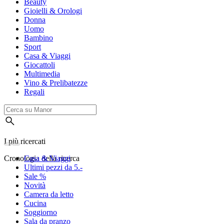
Beauty
Gioielli & Orologi
Donna
Uomo
Bambino
Sport
Casa & Viaggi
Giocattoli
Multimedia
Vino & Prelibatezze
Regali
I più ricercati
Cronologia della ricerca
Casa & Viaggi
Ultimi pezzi da 5.-
Sale %
Novità
Camera da letto
Cucina
Soggiorno
Sala da pranzo