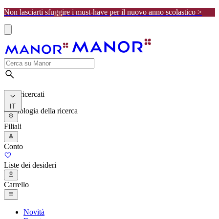
Non lasciarti sfuggire i must-have per il nuovo anno scolastico >
I più ricercati
IT
Cronologia della ricerca
Filiali
Conto
Liste dei desideri
Carrello
Novità