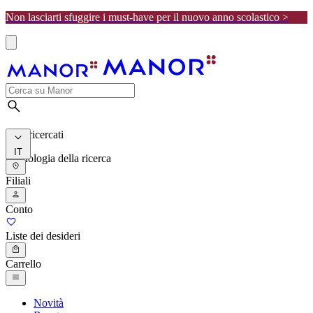
Non lasciarti sfuggire i must-have per il nuovo anno scolastico >
I più ricercati
IT
Cronologia della ricerca
Filiali
Conto
Liste dei desideri
Carrello
Novità