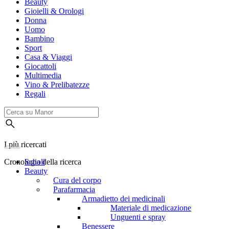
Beauty
Gioielli & Orologi
Donna
Uomo
Bambino
Sport
Casa & Viaggi
Giocattoli
Multimedia
Vino & Prelibatezze
Regali
I più ricercati
Cronologia della ricerca
Scholl
Beauty
Cura del corpo
Parafarmacia
Armadietto dei medicinali
Materiale di medicazione
Unguenti e spray
Benessere