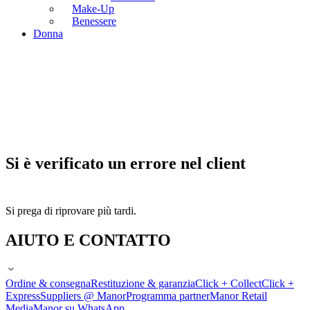
Make-Up
Benessere
Donna
Si è verificato un errore nel client
Si prega di riprovare più tardi.
AIUTO E CONTATTO
Ordine & consegna
Restituzione & garanzia
Click + Collect
Click +
Express
Suppliers @ Manor
Programma partner
Manor Retail
Media
Manor su WhatsApp