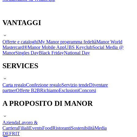
VANTAGGI
Offerte e cataloghi
My Manor programma fedeltà
Manor World
Mastercard®
Manor Mobile App
UBS Keyclub
Social Media @
Manor
Singles Day
Black Friday
National Day
SERVICES
Carta regalo
Confezione regalo
Servizio tende
Diventare
partner
Offerte B2B
Richiamo
Esclusioni
Concorsi
A PROPOSITO DI MANOR
Azienda
Lavoro &
Carriera
Filiali
Events
Food
Ristoranti
Sostenibilità
Media
DE
FR
IT