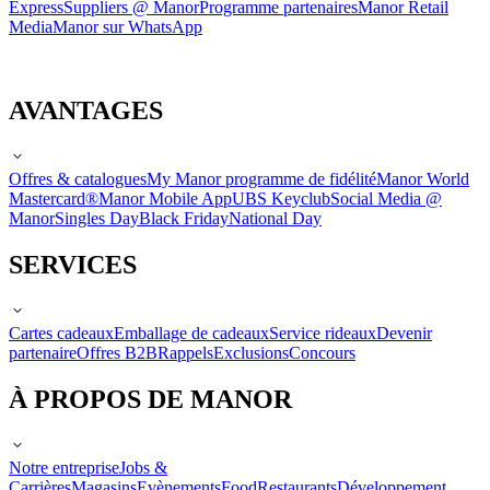
Express
Suppliers @ Manor
Programme partenaires
Manor Retail
Media
Manor sur WhatsApp
AVANTAGES
Offres & catalogues
My Manor programme de fidélité
Manor World
Mastercard®
Manor Mobile App
UBS Keyclub
Social Media @
Manor
Singles Day
Black Friday
National Day
SERVICES
Cartes cadeaux
Emballage de cadeaux
Service rideaux
Devenir
partenaire
Offres B2B
Rappels
Exclusions
Concours
À PROPOS DE MANOR
Notre entreprise
Jobs &
Carrières
Magasins
Evènements
Food
Restaurants
Développement