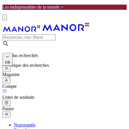
Les indispensables de la rentrée >
Les plus recherchés
FR
Historique des recherches
Magasins
Compte
Listes de souhaits
Panier
Nouveautés