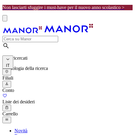
Non lasciarti sfuggire i must-have per il nuovo anno scolastico >
I più ricercati
IT
Cronologia della ricerca
Filiali
Conto
Liste dei desideri
Carrello
Novità