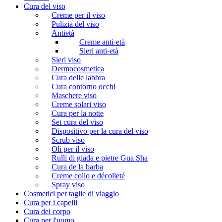
Cura del viso
Creme per il viso
Pulizia del viso
Antietà
Creme anti-età
Sieri anti-età
Sieri viso
Dermocosmetica
Cura delle labbra
Cura contorno occhi
Maschere viso
Creme solari viso
Cura per la notte
Set cura del viso
Dispositivo per la cura del viso
Scrub viso
Oli per il viso
Rulli di giada e pietre Gua Sha
Cura de la barba
Creme collo e décolleté
Spray viso
Cosmetici per taglie di viaggio
Cura per i capelli
Cura del corpo
Cura per l'uomo