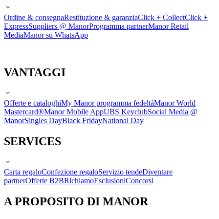
Ordine & consegna
Restituzione & garanzia
Click + Collect
Click +
Express
Suppliers @ Manor
Programma partner
Manor Retail
Media
Manor su WhatsApp
VANTAGGI
Offerte e cataloghi
My Manor programma fedeltà
Manor World
Mastercard®
Manor Mobile App
UBS Keyclub
Social Media @
Manor
Singles Day
Black Friday
National Day
SERVICES
Carta regalo
Confezione regalo
Servizio tende
Diventare
partner
Offerte B2B
Richiamo
Esclusioni
Concorsi
A PROPOSITO DI MANOR