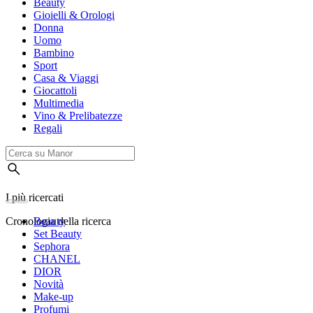
Beauty
Gioielli & Orologi
Donna
Uomo
Bambino
Sport
Casa & Viaggi
Giocattoli
Multimedia
Vino & Prelibatezze
Regali
I più ricercati
Cronologia della ricerca
Beauty
Set Beauty
Sephora
CHANEL
DIOR
Novità
Make-up
Profumi