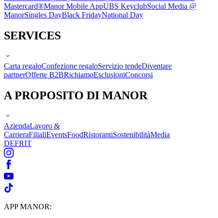
Mastercard®
Manor Mobile App
UBS Keyclub
Social Media @
Manor
Singles Day
Black Friday
National Day
SERVICES
Carta regalo
Confezione regalo
Servizio tende
Diventare
partner
Offerte B2B
Richiamo
Esclusioni
Concorsi
A PROPOSITO DI MANOR
Azienda
Lavoro &
Carriera
Filiali
Events
Food
Ristoranti
Sostenibilità
Media
DE
FR
IT
APP MANOR: