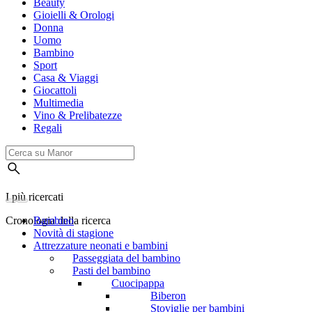
Beauty
Gioielli & Orologi
Donna
Uomo
Bambino
Sport
Casa & Viaggi
Giocattoli
Multimedia
Vino & Prelibatezze
Regali
I più ricercati
Cronologia della ricerca
Bambino
Novità di stagione
Attrezzature neonati e bambini
Passeggiata del bambino
Pasti del bambino
Cuocipappa
Biberon
Stoviglie per bambini