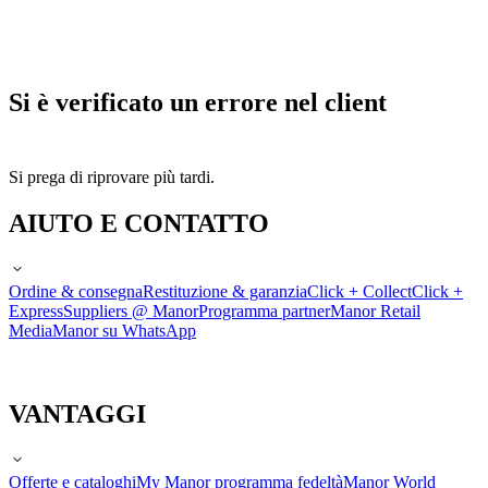
Si è verificato un errore nel client
Si prega di riprovare più tardi.
AIUTO E CONTATTO
Ordine & consegna
Restituzione & garanzia
Click + Collect
Click +
Express
Suppliers @ Manor
Programma partner
Manor Retail
Media
Manor su WhatsApp
VANTAGGI
Offerte e cataloghi
My Manor programma fedeltà
Manor World