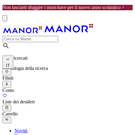
Non lasciarti sfuggire i must-have per il nuovo anno scolastico >
I più ricercati
IT
Cronologia della ricerca
Filiali
Conto
Liste dei desideri
Carrello
Novità