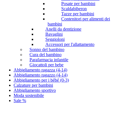
Posate per bambini
Scaldabiberon
Tazze per bambini
Contenitori per alimenti dei
bambini
Anelli da dentizione
Bavaglini
Seggioloni
Accessori per l'allattamento
Sonno del bambino
Cura del bambino
Parafarmacia infantile
Giocattoli per bebe
Abbigliamento ragazza (4-14)
Abbigliamento ragazzo (4-14)
Abbigliamento per i bébé (0-3)
Calzature per bambini
Abbigliamento sportivo
Moda sostenibile
Sale %